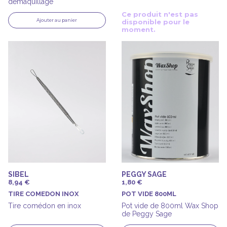
démaquillage
Ce produit n'est pas
Ajouter au panier
disponible pour le
moment.
SIBEL
PEGGY SAGE
8,94 €
1,80 €
TIRE COMEDON INOX
POT VIDE 800ML
Tire comédon en inox
Pot vide de 800ml Wax Shop
de Peggy Sage