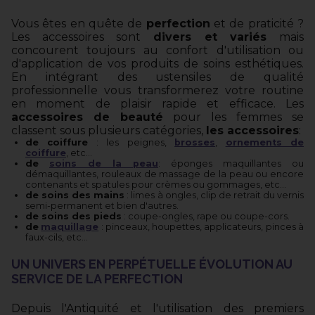
Vous êtes en quête de
perfection
et de praticité ?
Les accessoires sont
divers et variés
mais
concourent toujours au confort d'utilisation ou
d'application de vos produits de soins esthétiques.
En intégrant des ustensiles de qualité
professionnelle vous transformerez votre routine
en moment de plaisir rapide et efficace. Les
accessoires de beauté
pour les femmes se
classent sous plusieurs catégories,
les accessoires
:
de coiffure
: les peignes,
brosses
,
ornements de
coiffure
, etc...
de
soins de la peau
: éponges maquillantes ou
démaquillantes, rouleaux de massage de la peau ou encore
contenants et spatules pour crèmes ou gommages, etc...
de soins des mains
: limes à ongles, clip de retrait du vernis
semi-permanent et bien d'autres.
de soins des pieds
: coupe-ongles, rape ou coupe-cors.
de
maquillage
: pinceaux, houpettes, applicateurs, pinces à
faux-cils, etc...
UN UNIVERS EN PERPÉTUELLE ÉVOLUTION AU
SERVICE DE LA PERFECTION
Depuis l'Antiquité et l'utilisation des premiers