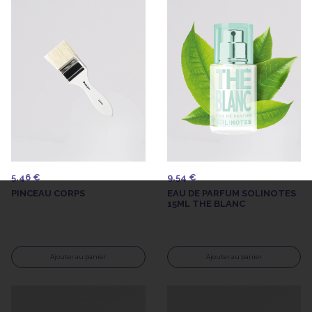
5,46 €
9,54 €
PINCEAU CORPS
EAU DE PARFUM SOLINOTES
15ML THE BLANC
Ajouter au panier
Ajouter au panier