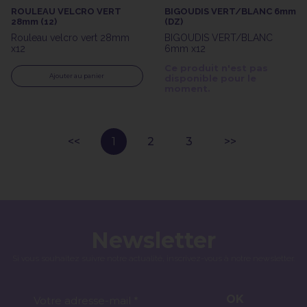
ROULEAU VELCRO VERT
BIGOUDIS VERT/BLANC 6mm
28mm (12)
(DZ)
Rouleau velcro vert 28mm
BIGOUDIS VERT/BLANC
x12
6mm x12
Ce produit n'est pas
Ajouter au panier
disponible pour le
moment.
1
2
3
Newsletter
Si vous souhaitez suivre notre actualité, inscrivez-vous à notre newsletter.
OK
Votre adresse-mail *