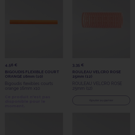
4,56 €
3,35 €
BIGOUDIS FLEXIBLE COURT
ROULEAU VELCRO ROSE
ORANGE 16mm (10)
25mm (12)
Bigoudis flexibles courts
ROULEAU VELCRO ROSE
orange 16mm x10
25mm (12)
Ce produit n'est pas
Ajouter au panier
disponible pour le
moment.