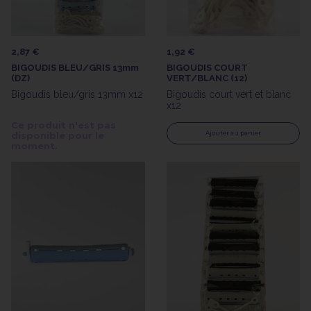
2,87 €
1,92 €
BIGOUDIS BLEU/GRIS 13mm
BIGOUDIS COURT
(DZ)
VERT/BLANC (12)
Bigoudis bleu/gris 13mm x12
Bigoudis court vert et blanc
x12
Ce produit n'est pas
Ajouter au panier
disponible pour le
moment.