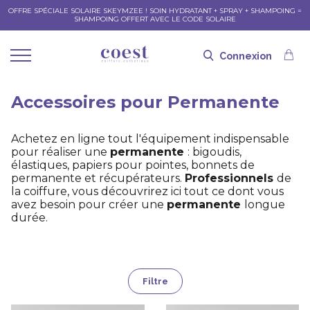
OFFRE SPÉCIALE SOLAIRE SKEYMZEE ! SOIN HYDRATANT + SPRAY + SHAMPOING =
SHAMPOING OFFERT AVEC LE CODE SOLAIRE
Connexion
Accessoires pour Permanente
Achetez en ligne tout l'équipement indispensable
pour réaliser une
permanente
: bigoudis,
élastiques, papiers pour pointes, bonnets de
permanente et récupérateurs.
Professionnels
de
la coiffure, vous découvrirez ici tout ce dont vous
avez besoin pour créer une
permanente
longue
durée.
Filtre