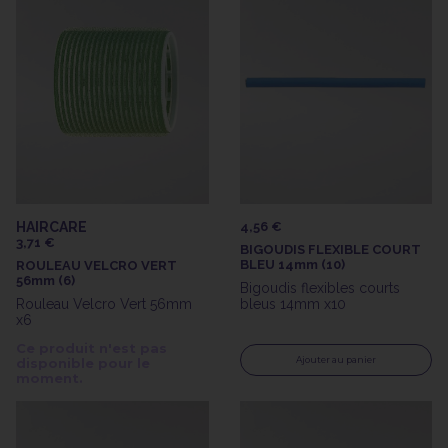
HAIRCARE
4,56 €
3,71 €
BIGOUDIS FLEXIBLE COURT
BLEU 14mm (10)
ROULEAU VELCRO VERT
56mm (6)
Bigoudis flexibles courts
Rouleau Velcro Vert 56mm
bleus 14mm x10
x6
Ce produit n'est pas
Ajouter au panier
disponible pour le
moment.