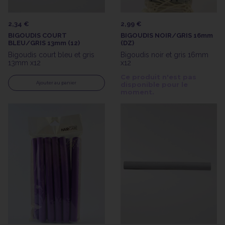
2,34 €
2,99 €
BIGOUDIS COURT
BIGOUDIS NOIR/GRIS 16mm
BLEU/GRIS 13mm (12)
(DZ)
Bigoudis court bleu et gris
Bigoudis noir et gris 16mm
13mm x12
x12
Ce produit n'est pas
Ajouter au panier
disponible pour le
moment.