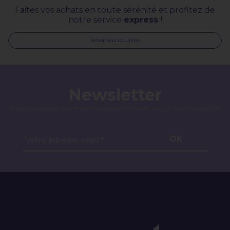
Faites vos achats en toute sérénité et profitez de
notre service
express
!
Retour aux actualités
Newsletter
Si vous souhaitez suivre notre actualité, inscrivez-vous à notre newsletter.
OK
Votre adresse-mail *