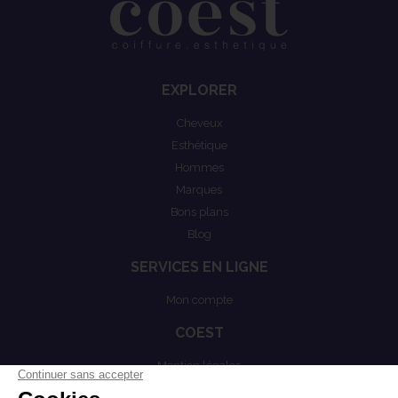
EXPLORER
Cheveux
Esthétique
Hommes
Marques
Bons plans
Blog
SERVICES EN LIGNE
Mon compte
COEST
Mention légales
Actualités