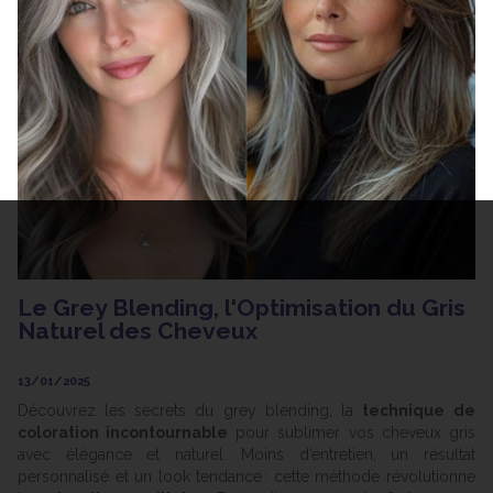
Le Grey Blending, l'Optimisation du Gris
Naturel des Cheveux
13/01/2025
Découvrez les secrets du grey blending, la
technique de
coloration incontournable
pour sublimer vos cheveux gris
avec élégance et naturel. Moins d’entretien, un résultat
personnalisé et un look tendance : cette méthode révolutionne