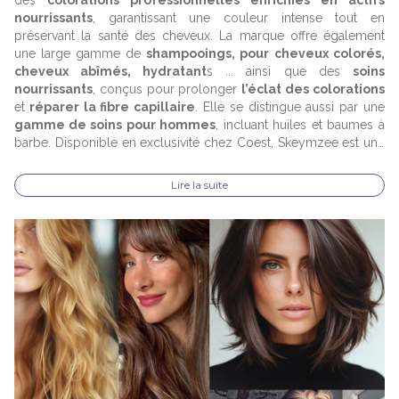
des
colorations professionnelles enrichies en actifs
nourrissants
, garantissant une couleur intense tout en
préservant la santé des cheveux. La marque offre également
une large gamme de
shampooings, pour cheveux colorés,
cheveux abîmés, hydratant
s ... ainsi que des
soins
nourrissants
, conçus pour prolonger
l’éclat des colorations
et
réparer la fibre capillaire
. Elle se distingue aussi par une
gamme de
soins pour hommes
, incluant huiles et baumes à
barbe. Disponible en exclusivité chez Coest, Skeymzee est une
référence incontournable des
soins capillaires
professionnels.
Lire la suite