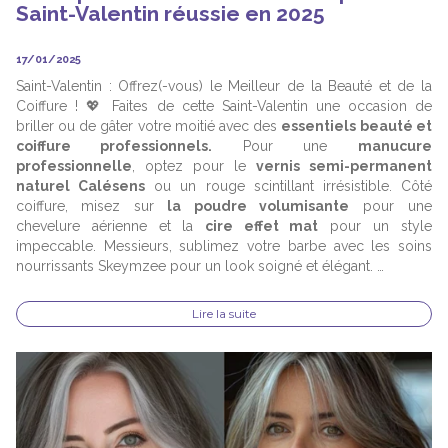
Saint-Valentin réussie en 2025
17/01/2025
Saint-Valentin : Offrez(-vous) le Meilleur de la Beauté et de la
Coiffure ! 💖 Faites de cette Saint-Valentin une occasion de
briller ou de gâter votre moitié avec des
essentiels beauté et
coiffure professionnels.
Pour une
manucure
professionnelle
, optez pour le
vernis semi-permanent
naturel Calésens
ou un rouge scintillant irrésistible. Côté
coiffure, misez sur
la poudre volumisante
pour une
chevelure aérienne et la
cire effet mat
pour un style
impeccable. Messieurs, sublimez votre barbe avec les soins
nourrissants Skeymzee pour un look soigné et élégant.
✨ Un plaisir à s’offrir ou à offrir pour une Saint-Valentin sous le
signe de l’élégance et du bien-être !
Lire la suite