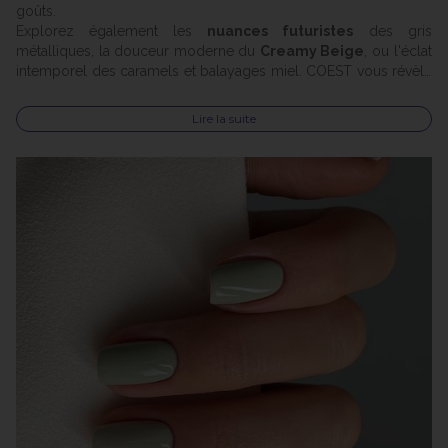
goûts.
Explorez également les
nuances futuristes
des gris
métalliques, la douceur moderne du
Creamy Beige
, ou l'éclat
intemporel des caramels et balayages miel. COEST vous révèle
comment adopter ces styles avec des
produits
professionnels
pour un entretien facile et des résultats
Lire la suite
éblouissants.
💡 Envie d’inspiration ? Plongez dans cet article pour découvrir
votre prochaine teinte coup de cœur !