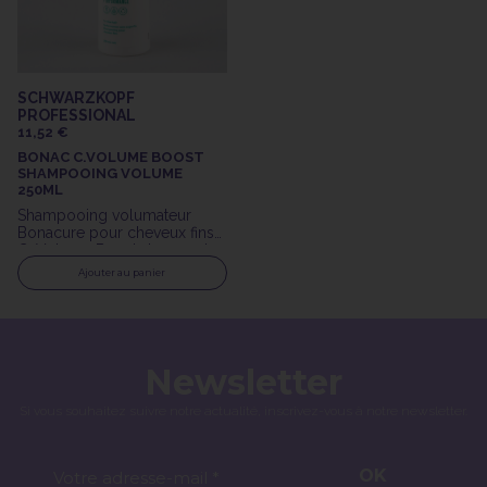
SCHWARZKOPF
PROFESSIONAL
11,52 €
BONAC C.VOLUME BOOST
SHAMPOOING VOLUME
250ML
Shampooing volumateur
Bonacure pour cheveux fins
C. Volume Boost de 250ml
de Schwarzkopf
Ajouter au panier
Professionnal
Newsletter
Si vous souhaitez suivre notre actualité, inscrivez-vous à notre newsletter.
OK
Votre adresse-mail *