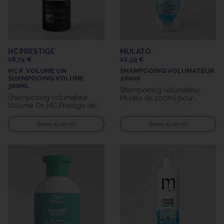
HC PRESTIGE
MULATO
16,74 €
12,59 €
HC P. VOLUME ON
SHAMPOOING VOLUMATEUR
SHAMPOOING VOLUME
200ml
300ML
Shampooing volumateur
Shampooing volumateur
Mulato de 200ml pour
Volume On HC Prestige de
redonner corps et volume
300ml
aux cheveux fins.
Ajouter au panier
Ajouter au panier