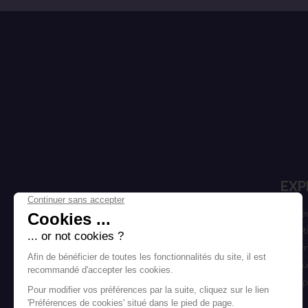
EXP
Cheve
Esthét
Homm
Marqu
Bons p
Blog