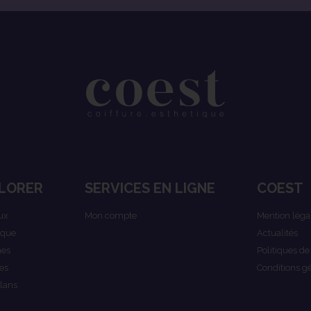
LORER
SERVICES EN LIGNE
COEST
ux
Mon compte
Mention léga
ique
Actualités
es
Politiques de
es
Conditions g
lans