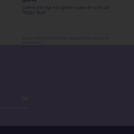
Crème anti-âge à la gelée royale de 50ml de
Peggy Sage
Ce produit n'est pas disponible pour le
moment.
OK