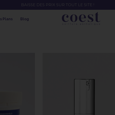
EE ! SOIN HYDRATANT + SPRAY + SHAMPOING = SHAMPOI
s Plans
Blog