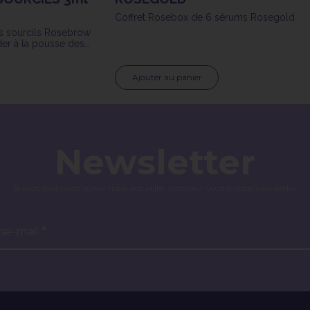
Coffret Rosebox de 6 sérums Rosegold
s sourcils Rosebrow
er à la pousse des
Ajouter au panier
Newsletter
Si vous souhaitez suivre notre actualité, inscrivez-vous à notre newsletter.
se-mail *