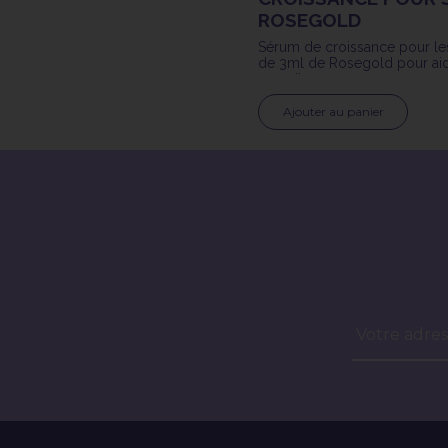
ROSEGOLD
Sérum de croissance pour le
de 3ml de Rosegold pour aid
sourcils
Ajouter au panier
Votre adres