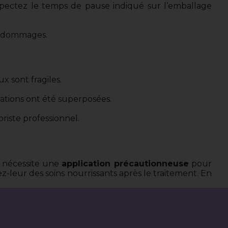
espectez le temps de pause indiqué sur l’emballage
s dommages.
x sont fragiles.
rations ont été superposées.
riste professionnel.
l nécessite une
application précautionneuse
pour
ez-leur des soins nourrissants après le traitement. En