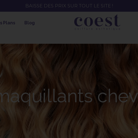
YMZEE ! SOIN HYDRATANT + SPRAY + SHAMPOING = SHA
s Plans
Blog
aquillants che