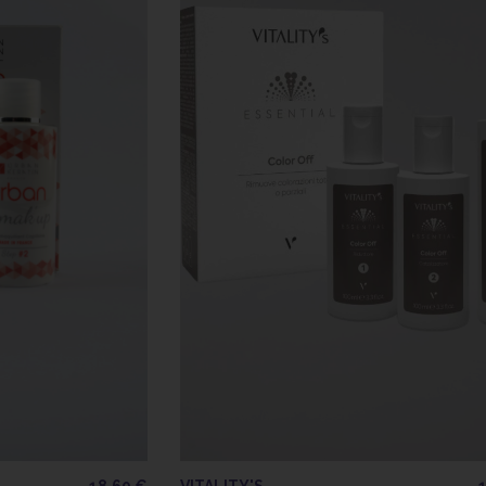
18,60 €
VITALITY'S