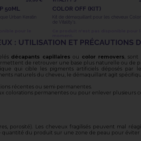
P 50ML
COLOR OFF (KIT)
que Urban Keratin
Kit de démaquillant pour les cheveux Color
de Vitality's.
onible pour le
Ce produit n'est pas disponible pour l
moment.
X : UTILISATION ET PRÉCAUTIONS D
elés
décapants capillaires
ou
color removers
, sont
 permettent de retrouver une base plus naturelle ou de 
ique qui cible les pigments artificiels déposés par 
igments naturels du cheveu, le démaquillant agit spécifi
rations récentes ou semi-permanentes.
 aux colorations permanentes ou pour enlever plusieurs 
res, porosité). Les cheveux fragilisés peuvent mal réa
 quantité du produit sur une zone de peau pour éviter 