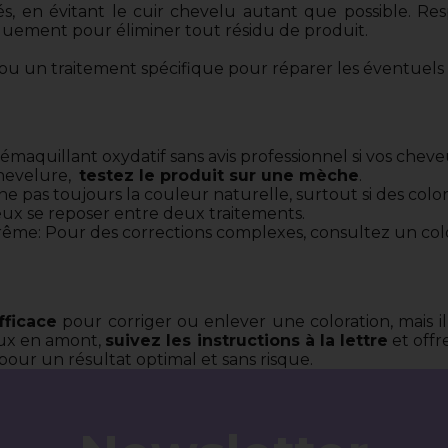
s, en évitant le cuir chevelu autant que possible. R
guement pour éliminer tout résidu de produit.
ou un traitement spécifique pour réparer les éventuel
démaquillant oxydatif sans avis professionnel si vos cheveu
chevelure,
testez le produit sur une mèche
.
e pas toujours la couleur naturelle, surtout si des colo
eux se reposer entre deux traitements.
trême: Pour des corrections complexes, consultez un colo
fficace
pour corriger ou enlever une coloration, mais i
eux en amont,
suivez les instructions à la lettre
et offr
our un résultat optimal et sans risque.