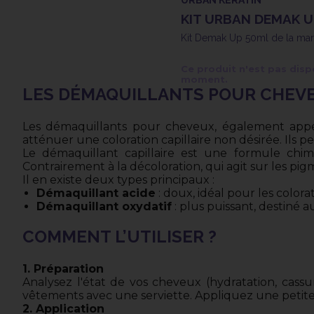
KIT URBAN DEMAK U
Kit Demak Up 50ml de la mar
Ce produit n'est pas disp
moment.
LES DÉMAQUILLANTS POUR CHEVEU
Les démaquillants pour cheveux, également app
atténuer une coloration capillaire non désirée. Ils
Le démaquillant capillaire est une formule chim
Contrairement à la décoloration, qui agit sur les p
Il en existe deux types principaux :
Démaquillant acide
: doux, idéal pour les colo
Démaquillant oxydatif
: plus puissant, destiné
COMMENT L’UTILISER ?
1. Préparation
Analysez l'état de vos cheveux (hydratation, cassu
vêtements avec une serviette. Appliquez une petite
2. Application