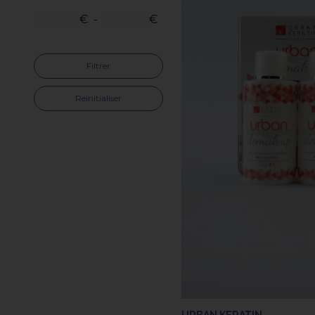
€
-
€
Filtrer
Reinitialiser
URBAN KERATIN