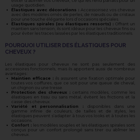
éviter d’abîmer vos cheveux, ce qui les rend parfaits pour un
usage quotidien.
Élastiques avec décorations :
Accessoirisez vos cheveux
avec des modèles ornés de perles, de nœuds ou de cristaux
pour une touche élégante lors d’occasions spéciales.
Élastiques spirales (ou élastiques ressorts) :
Offrant un
maintien sans tension, ils sont idéaux pour les cheveux fins ou
pour éviter les traces laissées par les élastiques traditionnels.
POURQUOI UTILISER DES ÉLASTIQUES POUR
CHEVEUX ?
Les élastiques pour cheveux ne sont pas seulement des
accessoires fonctionnels, mais ils apportent aussi de nombreux
avantages :
Maintien efficace :
ils assurent une fixation optimale pour
toutes vos coiffures, que ce soit pour une queue de cheval,
un chignon ou une tresse.
Protection des cheveux :
certains modèles, comme les
élastiques en tissu ou sans métal, évitent les frictions et la
casse des cheveux.
Variété et personnalisation :
disponibles dans une
gamme infinie de couleurs, de tailles et de styles, les
élastiques peuvent s'adapter à tous vos looks et à toutes les
occasions.
Confort :
les modèles souples et les élastiques spirales sont
conçus pour un confort prolongé sans tirer ou abîmer les
cheveux.