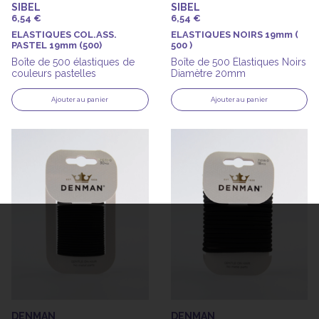
SIBEL
SIBEL
6,54 €
6,54 €
ELASTIQUES COL.ASS.
ELASTIQUES NOIRS 19mm (
PASTEL 19mm (500)
500 )
Boîte de 500 élastiques de
Boîte de 500 Élastiques Noirs
couleurs pastelles
Diamètre 20mm
Ajouter au panier
Ajouter au panier
DENMAN
DENMAN