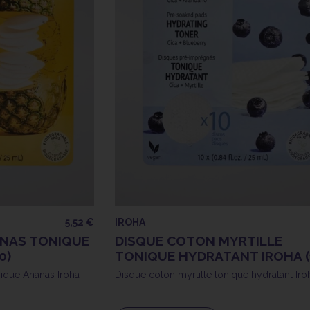
5,52 €
IROHA
NAS TONIQUE
DISQUE COTON MYRTILLE
0)
TONIQUE HYDRATANT IROHA (
nique Ananas Iroha
Disque coton myrtille tonique hydratant Iro