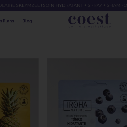
EE ! SOIN HYDRATANT + SPRAY + SHAMPOING = SHAMPOI
s Plans
Blog