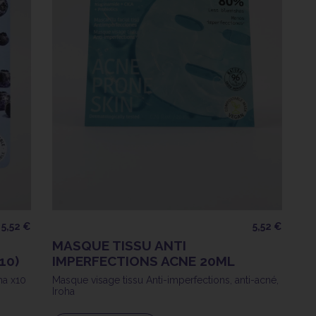
5,52 €
5,52 €
MASQUE TISSU ANTI
10)
IMPERFECTIONS ACNE 20ML
ha x10
Masque visage tissu Anti-imperfections, anti-acné,
Iroha