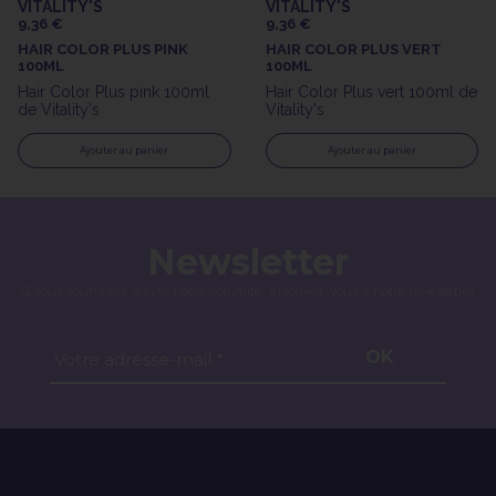
VITALITY'S
VITALITY'S
9,36 €
9,36 €
HAIR COLOR PLUS PINK
HAIR COLOR PLUS VERT
100ML
100ML
Hair Color Plus pink 100ml
Hair Color Plus vert 100ml de
de Vitality's
Vitality's
Ajouter au panier
Ajouter au panier
Newsletter
Si vous souhaitez suivre notre actualité, inscrivez-vous à notre newsletter.
OK
Votre adresse-mail *