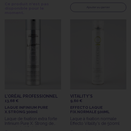
Schwarzkopf Professionnal
Ce produit n'est pas
Ajouter au panier
disponible pour le
moment.
L'ORÉAL PROFESSIONNEL
VITALITY'S
13,68 €
9,60 €
LAQUE INFINIUM PURE
EFFECTO LAQUE
X.STRONG 300ml
FIX.NORMALE 500ML
Laque de fixation extra forte
Laque à fixation normale
Infinium Pure X. Strong de
Effecto Vitality's de 500ml
300ml de l'Oréal