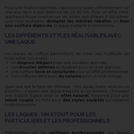
Pour une fixation optimale, vaporisez la laque uniformément sur
cheveux secs à une distance de 20-30 cm. Pour un effet ciblé,
appliquez-la par touches sur les zones spécifiques à discipliner.
Que vous souhaitiez
dompter les mèches rebelles
ou
fixer
une coiffure élaborée
, la laque s’adapte à vos besoins.
LES DIFFÉRENTS STYLES RÉALISABLES AVEC
UNE LAQUE
Les laques de coiffure permettent de créer une multitude de
looks selon vos envies :
Un
chignon élégant
pour une occasion spéciale,
Des
boucles définies
et durables pour un style glamour,
Une coiffure
lisse et structurée
pour un effet professionnel,
Des coiffures rétro avec
du volume
pour un look vintage.
Quel que soit le type de cheveux – fins, épais, lisses, ondulés ou
bouclés – il existe une laque adaptée à vos besoins. Choisissez
une fixation légère pour un
effet naturel
, moyenne pour une
tenue souple
, ou forte pour
des styles sculptés
qui résistent
toute la journée.
LES LAQUES : UN ATOUT POUR LES
PARTICULIERS ET LES PROFESSIONNELS
Plébiscitées par les
coiffeurs professionnels
, les laques