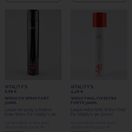
VITALITY'S
VITALITY'S
8,88 €
9,48 €
WEHO FIX SPRAY FORT
WEHO FINAL FIX EXTRA
500ML
FORTE 300ML
Laque en spray à fixation
Laque extra forte Weho Final
forte Weho Fix Vitality's de
Fix Vitality's de 300ml
500ml
Ce produit n'est pas
Ce produit n'est pas
disponible pour le
disponible pour le
moment.
moment.