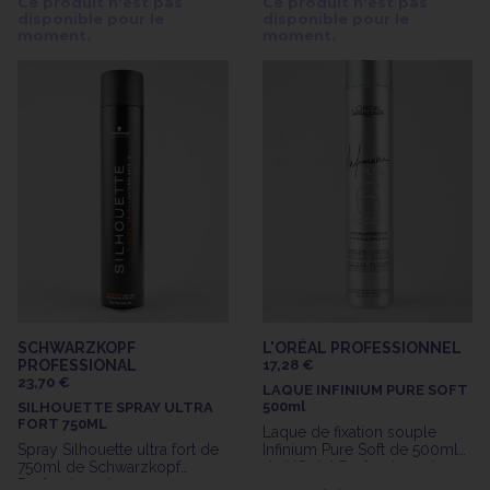
Ce produit n'est pas
Ce produit n'est pas
Professionnel
disponible pour le
disponible pour le
moment.
moment.
SCHWARZKOPF
L'ORÉAL PROFESSIONNEL
PROFESSIONAL
17,28 €
23,70 €
LAQUE INFINIUM PURE SOFT
500ml
SILHOUETTE SPRAY ULTRA
FORT 750ML
Laque de fixation souple
Spray Silhouette ultra fort de
Infinium Pure Soft de 500ml
750ml de Schwarzkopf
de L'Oréal Professionnel
Professionnal