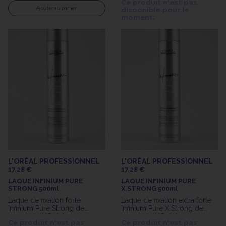
Ce produit n'est pas
Ajouter au panier
disponible pour le
moment.
L'ORÉAL PROFESSIONNEL
L'ORÉAL PROFESSIONNEL
17,28 €
17,28 €
LAQUE INFINIUM PURE
LAQUE INFINIUM PURE
STRONG 500ml
X.STRONG 500ml
Laque de fixation forte
Laque de fixation extra forte
Infinium Pure Strong de
Infinium Pure X.Strong de
500ml de L'Oréal
500ml de L'Oréal
Ce produit n'est pas
Ce produit n'est pas
Professionnel
Professionnel