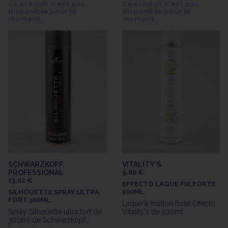
Ce produit n'est pas
Ce produit n'est pas
disponible pour le
disponible pour le
moment.
moment.
SCHWARZKOPF
VITALITY'S
PROFESSIONAL
9,60 €
13,02 €
EFFECTO LAQUE FIX.FORTE
500ML
SILHOUETTE SPRAY ULTRA
FORT 300ML
Laque à fixation forte Effecto
Spray Silhouette ultra fort de
Vitality's de 500ml
300ml de Schwarzkopf