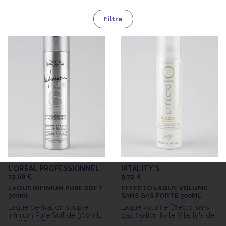
Filtre
L'ORÉAL PROFESSIONNEL
VITALITY'S
13,68 €
9,72 €
LAQUE INFINIUM PURE SOFT
EFFECTO LAQUE VOLUME
300ml
SANS GAS FORTE 300ML
Laque de fixation souple
Laque volume Effecto sans
Infinium Pure Soft de 300ml
gaz fixation forte Vitality's de
de l'Oréal Professionnel
300ml