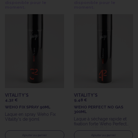
disponible pour le
disponible pour le
moment.
moment.
VITALITY'S
VITALITY'S
4,32 €
9,48 €
WEHO FIX SPRAY 90ML
WEHO PERFECT NO GAS
300ML
Laque en spray Weho Fix
Laque à séchage rapide et
Vitality's de 90ml
fixation forte Weho Perfect
sans gaz Vitality's de 300ml
Ajouter au panier
Ajouter au panier