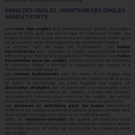
une touche de créativité à la manucure.
SOINS DES ONGLES : MAINTENIR DES ONGLES
SAINS ET FORTS
Les
soins des ongles
sont essentiels pour garder des ongles
beaux et forts, quel que soit le type de manucure choisie. Les
ongles ont besoin d’une attention particulière pour éviter qu’ils
ne se cassent, ne se dédoublent ou ne deviennent fragiles.
Le premier soin de base est l’hydratation. Des
huiles
nourrissantes
pour cuticules et ongles sont particulièrement
efficaces pour maintenir la souplesse et l’hydratation. Les
huiles
essentielles pour les ongles
, souvent enrichies en vitamines
et minéraux, aident à stimuler la croissance des ongles et à
maintenir leur éclat naturel.
Les
crèmes hydratantes
pour les mains et les ongles sont
également indispensables pour préserver l’élasticité de la peau
et éviter la sécheresse qui peut fragiliser les ongles. Le
durcisseur d'ongles
est un autre soin incontournable pour
renforcer les ongles faibles et cassants. Il existe des produits
spécialement formulés pour renforcer les ongles, les rendre
plus épais et leur donner une meilleure résistance aux chocs.
Les
gommes et exfoliants pour les mains
permettent
d’éliminer les cellules mortes et d’adoucir la peau, rendant ainsi
les mains et les ongles plus doux et en meilleure santé.
Enfin, un
repousse-cuticules
de qualité est essentiel pour
repousser délicatement les cuticules et garder une zone autour
de l’ongle propre et nette, ce qui favorise la croissance saine
des ongles.