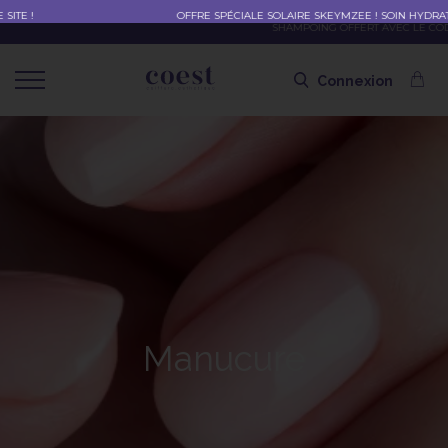
OFFRE SPÉCIALE SOLAIRE SKEYMZEE ! SOIN HYDRATANT + SPRAY + SHAMPOING =
SHAMPOING OFFERT AVEC LE CODE SOLAIRE
Connexion
Manucure