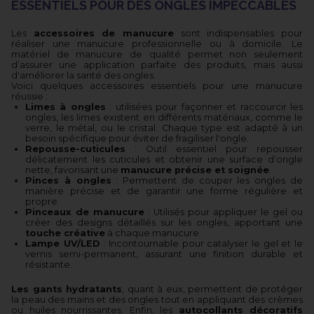
ESSENTIELS POUR DES ONGLES IMPECCABLES
Les
accessoires de manucure
sont indispensables pour
réaliser une manucure professionnelle ou à domicile. Le
matériel de manucure de qualité permet non seulement
d’assurer une application parfaite des produits, mais aussi
d'améliorer la santé des ongles.
Voici quelques accessoires essentiels pour une manucure
réussie :
Limes à ongles
: utilisées pour façonner et raccourcir les
ongles, les limes existent en différents matériaux, comme le
verre, le métal, ou le cristal. Chaque type est adapté à un
besoin spécifique pour éviter de fragiliser l'ongle.
Repousse-cuticules
: Outil essentiel pour repousser
délicatement les cuticules et obtenir une surface d’ongle
nette, favorisant une
manucure précise et soignée
.
Pinces à ongles
: Permettent de couper les ongles de
manière précise et de garantir une forme régulière et
propre.
Pinceaux de manucure
: Utilisés pour appliquer le gel ou
créer des designs détaillés sur les ongles, apportant une
touche créative
à chaque manucure.
Lampe UV/LED
: Incontournable pour catalyser le gel et le
vernis semi-permanent, assurant une finition durable et
résistante.
Les gants hydratants
, quant à eux, permettent de protéger
la peau des mains et des ongles tout en appliquant des crèmes
ou huiles nourrissantes. Enfin, les
autocollants décoratifs