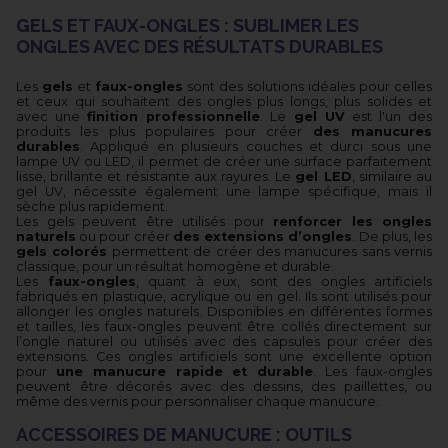
GELS ET FAUX-ONGLES : SUBLIMER LES
ONGLES AVEC DES RÉSULTATS DURABLES
Les
gels
et
faux-ongles
sont des solutions idéales pour celles
et ceux qui souhaitent des ongles plus longs, plus solides et
avec une
finition professionnelle
. Le
gel UV
est l'un des
produits les plus populaires pour créer
des manucures
durables
. Appliqué en plusieurs couches et durci sous une
lampe UV ou LED, il permet de créer une surface parfaitement
lisse, brillante et résistante aux rayures. Le
gel LED
, similaire au
gel UV, nécessite également une lampe spécifique, mais il
sèche plus rapidement.
Les gels peuvent être utilisés pour
renforcer les ongles
naturels
ou pour créer
des extensions d’ongles
. De plus, les
gels colorés
permettent de créer des manucures sans vernis
classique, pour un résultat homogène et durable.
Les
faux-ongles
, quant à eux, sont des ongles artificiels
fabriqués en plastique, acrylique ou en gel. Ils sont utilisés pour
allonger les ongles naturels. Disponibles en différentes formes
et tailles, les faux-ongles peuvent être collés directement sur
l’ongle naturel ou utilisés avec des capsules pour créer des
extensions. Ces ongles artificiels sont une excellente option
pour
une manucure rapide et durable
. Les faux-ongles
peuvent être décorés avec des dessins, des paillettes, ou
même des vernis pour personnaliser chaque manucure.
ACCESSOIRES DE MANUCURE : OUTILS