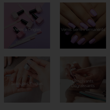
Vernis à Ongles
Vernis Semi-Permanents
Dissolvants,
Soins des Ongles
Dégraissants