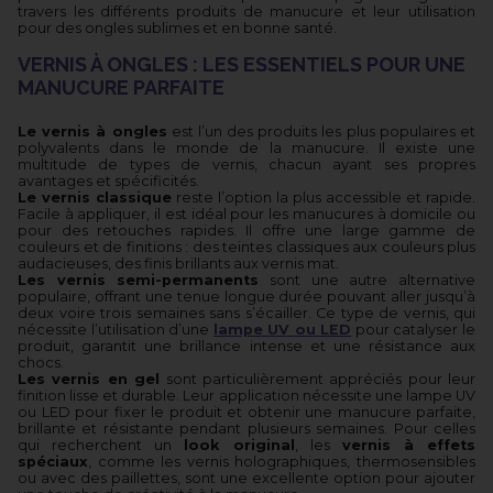
travers les différents produits de manucure et leur utilisation
pour des ongles sublimes et en bonne santé.
VERNIS À ONGLES : LES ESSENTIELS POUR UNE
MANUCURE PARFAITE
Le vernis à ongles
est l’un des produits les plus populaires et
polyvalents dans le monde de la manucure. Il existe une
multitude de types de vernis, chacun ayant ses propres
avantages et spécificités.
Le vernis classique
reste l’option la plus accessible et rapide.
Facile à appliquer, il est idéal pour les manucures à domicile ou
pour des retouches rapides. Il offre une large gamme de
couleurs et de finitions : des teintes classiques aux couleurs plus
audacieuses, des finis brillants aux vernis mat.
Les vernis semi-permanents
sont une autre alternative
populaire, offrant une tenue longue durée pouvant aller jusqu’à
deux voire trois semaines sans s’écailler. Ce type de vernis, qui
nécessite l’utilisation d’une
lampe UV ou LED
pour catalyser le
produit, garantit une brillance intense et une résistance aux
chocs.
Les vernis en gel
sont particulièrement appréciés pour leur
finition lisse et durable. Leur application nécessite une lampe UV
ou LED pour fixer le produit et obtenir une manucure parfaite,
brillante et résistante pendant plusieurs semaines. Pour celles
qui recherchent un
look original
, les
vernis à effets
spéciaux
, comme les vernis holographiques, thermosensibles
ou avec des paillettes, sont une excellente option pour ajouter