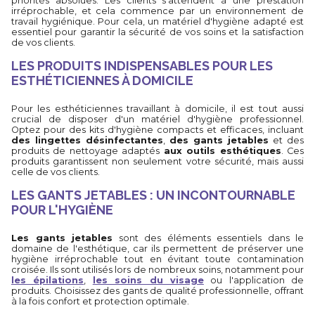
priorités absolues. Les clients s'attendent à une prestation
irréprochable, et cela commence par un environnement de
travail hygiénique. Pour cela, un matériel d'hygiène adapté est
essentiel pour garantir la sécurité de vos soins et la satisfaction
de vos clients.
LES PRODUITS INDISPENSABLES POUR LES
ESTHÉTICIENNES À DOMICILE
Pour les esthéticiennes travaillant à domicile, il est tout aussi
crucial de disposer d'un matériel d'hygiène professionnel.
Optez pour des kits d'hygiène compacts et efficaces, incluant
des lingettes désinfectantes
,
des gants jetables
et des
produits de nettoyage adaptés
aux outils esthétiques
. Ces
produits garantissent non seulement votre sécurité, mais aussi
celle de vos clients.
LES GANTS JETABLES : UN INCONTOURNABLE
POUR L'HYGIÈNE
Les gants jetables
sont des éléments essentiels dans le
domaine de l'esthétique, car ils permettent de préserver une
hygiène irréprochable tout en évitant toute contamination
croisée. Ils sont utilisés lors de nombreux soins, notamment pour
les épilations
,
les soins du visage
ou l'application de
produits. Choisissez des gants de qualité professionnelle, offrant
à la fois confort et protection optimale.