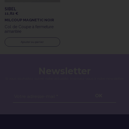
SIBEL
11,82 €
MILCOUP MAGNETIC NOIR
Col de Coupe à fermeture
aimantée
Ajouter au panier
Newsletter
Si vous souhaitez suivre notre actualité, inscrivez-vous à notre newsletter.
OK
Votre adresse-mail *