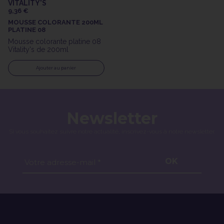
VITALITY'S
9,36 €
MOUSSE COLORANTE 200ML
PLATINE 08
Mousse colorante platine 08
Vitality's de 200ml
Ajouter au panier
Newsletter
Si vous souhaitez suivre notre actualité, inscrivez-vous à notre newsletter.
OK
Votre adresse-mail *