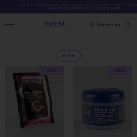
OFFRE SPÉCIALE SOLAIRE SKEYMZEE ! SOIN HYDRATANT + SPRAY + SHAMPOING =
SHAMPOING OFFERT AVEC LE CODE SOLAIRE
Connexion
Filtre
PRO
PRO