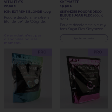
VITALITY'S
SKEYMZEE
22,68 €
19,90 €
ICE9 EXTREME BLONDE 500g
SKEYMZEE POUDRE DECO
BLEUE SUGAR PLEX 500g 9
Poudre décolorante Extrem
Tons
Blonde Ice9 de 500gr de
Poudre décolorante bleue 9
Vitality's
tons Sugar Plex Skeymzee
de 500gr
Ce produit n'est pas
Ajouter au panier
disponible pour le
moment.
PRO
PRO