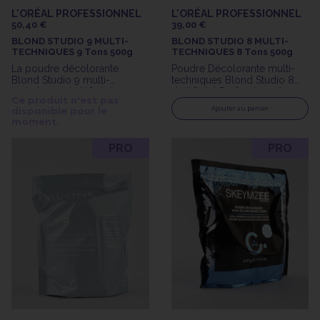
L'ORÉAL PROFESSIONNEL
L'ORÉAL PROFESSIONNEL
50,40 €
39,00 €
BLOND STUDIO 9 MULTI-
BLOND STUDIO 8 MULTI-
TECHNIQUES 9 Tons 500g
TECHNIQUES 8 Tons 500g
La poudre décolorante
Poudre Décolorante multi-
Blond Studio 9 multi-
techniques Blond Studio 8
techniques de L'Oréal
de l'Oréal Professionnel
Ce produit n'est pas
Professionnel, disponible en
500g
Ajouter au panier
disponible pour le
format 500g, est un choix
moment.
parfait pour réaliser une
variété de techniques
PRO
PRO
d'éclaircissement, offrant un
potentiel de décoloration
allant jusqu'à 9 tons.