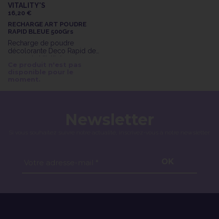
VITALITY'S
16,20 €
RECHARGE ART POUDRE
RAPID BLEUE 500Grs
Recharge de poudre
décolorante Deco Rapid de
500gr de Vitality's
Ce produit n'est pas
disponible pour le
moment.
Newsletter
Si vous souhaitez suivre notre actualité, inscrivez-vous à notre newsletter.
OK
Votre adresse-mail *