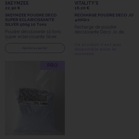
SKEYMZEE
VITALITY'S
22,90 €
16,20 €
SKEYMZEE POUDRE DECO
RECHARGE POUDRE DECO JO
SUPER ECLAIRCISSANTE
400Grs
SILVER 500g 10 Tons
Recharge de poudre
Poudre décolorante 10 tons
décolorante Deco Jo de
super éclaircissante Silver
400gr de Vitality's
Skeymzee de 500gr
Ce produit n'est pas
Ajouter au panier
disponible pour le
moment.
PRO