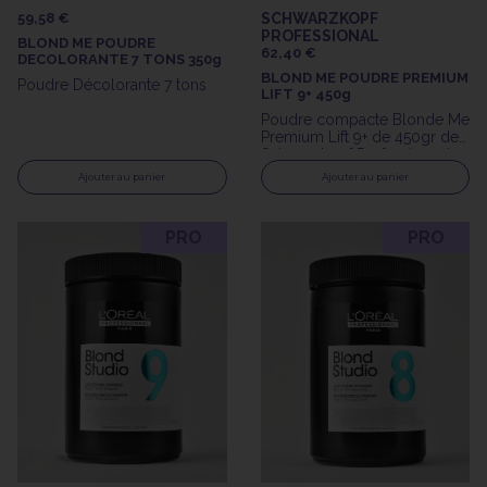
59,58 €
SCHWARZKOPF
PROFESSIONAL
BLOND ME POUDRE
62,40 €
DECOLORANTE 7 TONS 350g
BLOND ME POUDRE PREMIUM
Poudre Décolorante 7 tons
LIFT 9+ 450g
Poudre compacte Blonde Me
Premium Lift 9+ de 450gr de
Schwarzkopf Professionnal
Ajouter au panier
Ajouter au panier
PRO
PRO