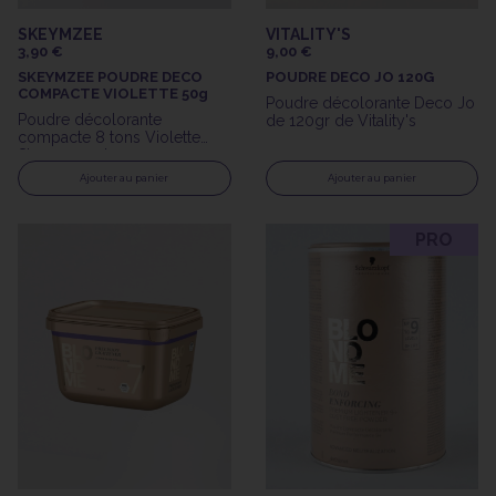
SKEYMZEE
VITALITY'S
3,90 €
9,00 €
SKEYMZEE POUDRE DECO
POUDRE DECO JO 120G
COMPACTE VIOLETTE 50g
Poudre décolorante Deco Jo
Poudre décolorante
de 120gr de Vitality's
compacte 8 tons Violette
Skeymzee de 50gr
Ajouter au panier
Ajouter au panier
PRO