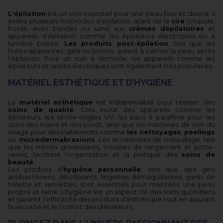
L'épilation
est un soin essentiel pour une peau lisse et douce. Il
existe plusieurs méthodes d'épilation, allant de la
cire
(chaude,
froide, avec bandes ou sans) aux
crèmes dépilatoires
et
appareils d’épilation comme les épilateurs électriques ou à
lumière pulsée.
Les produits post-épilation
, tels que les
huiles apaisantes, gels ou lotions, aident à calmer la peau après
l'épilation. Pour un soin à domicile, les appareils comme les
épilateurs et rasoirs électriques sont également très populaires.
MATÉRIEL ESTHÉTIQUE ET D’HYGIÈNE
Le
matériel esthétique
est indispensable pour réaliser des
soins de qualité
. Cela inclut des appareils comme les
épilateurs, les sèche-ongles UV, les bacs à paraffine pour les
soins des mains et des pieds, ainsi que les machines de soin du
visage pour des traitements comme
les nettoyages
,
peelings
ou
microdermabrasions
. Les accessoires de maquillage, tels
que les miroirs grossissants, trousses de rangement et porte-
vernis, facilitent l’organisation et la pratique des
soins de
beauté
.
Les produits d'
hygiène personnelle
, tels que des gels
antibactériens, déodorants, lingettes démaquillantes, gants de
toilette et serviettes, sont essentiels pour maintenir une peau
propre et saine. L’hygiène est un aspect clé des soins quotidiens
et garantit l’efficacité des produits d’esthétique tout en assurant
la sécurité et le confort des utilisateurs.