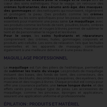
cœur des soins esthétiques. Pour le visage, on retrouve des
crèmes hydratantes
,
des sérums anti-âge
,
des masques
,
des gommages
et des nettoyants qui nourrissent, régénèrent
et protègent la peau. Des produits comme les
crèmes
solaires
ou les soins spécifiques pour les peaux sensibles sont
essentiels pour maintenir une peau saine.
Le maquillage
, avec
ses produits comme les fonds de teint, poudres, blushs, ombres
à paupières, mascaras et rouges à lèvres, permet de sublimer le
teint et de personnaliser le regard et les lèvres.
Pour le corps
, les
soins hydratants et réparateurs
comprennent des crèmes, huiles, gommages corporels et
produits anti-cellulite. Les soins de relaxation, tels que les huiles
essentielles et les appareils de massage, contribuent
également à une meilleure détente et à une peau douce.
MAQUILLAGE PROFESSIONNEL
Le
maquillage
est l’un des piliers de l'esthétique, permettant
de
sublimer les traits du visage
. Les produits de maquillage
incluent des bases, des fonds de teint, des correcteurs, des
poudres, des blushs, des ombres à paupières, des eyeliners, des
mascaras et des rouges à lèvres. Chaque produit est conçu pour
offrir une couvrance parfaite, une
tenue longue durée
, et des
effets variés pour chaque type de peau. Les accessoires de
maquillage, comme les pinceaux, éponges et applicateurs,
assurent une application uniforme et professionnelle.
ÉPILATION : PRODUITS ET MATÉRIEL