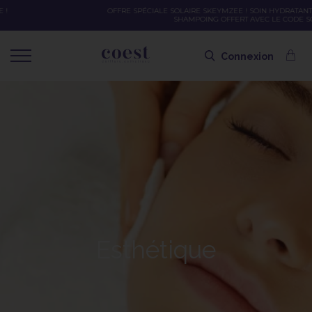
OFFRE SPÉCIALE SOLAIRE SKEYMZEE ! SOIN HYDRATANT + SPRAY + SHAMPOING =
SHAMPOING OFFERT AVEC LE CODE SOLAIRE
Connexion
Esthétique