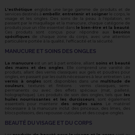
L'esthétique
englobe une large gamme de produits et de
services destinés à
embellir
,
entretenir et soigner
le corps, le
visage et les ongles. Des soins de la peau à l'épilation, en
passant par le maquillage et la manucure, chaque catégorie de
produits joue un rôle essentiel dans
le bien-être et la beauté
.
Ces produits sont conçus pour répondre aux
besoins
spécifiques
de chaque zone du corps, avec une attention
particulière portée à la qualité, l'efficacité et la sécurité.
MANUCURE ET SOINS DES ONGLES
La manucure
est un art à part entière, alliant
soins et beauté
des mains et des ongles
. Elle comprend une variété de
produits, allant des vernis classiques aux gels et poudres pour
ongles, en passant par les outils nécessaires à leur entretien. Les
vernis à ongles
sont disponibles dans une
multitude de
couleurs
, textures et finitions : vernis classiques, semi-
permanents ou avec des effets spéciaux (mat, pailleté,
holographique). Les produits de soin des ongles, tels que
les
huiles nourrissantes et les durcisseurs
, sont également
essentiels pour maintenir
des ongles sains
. Le matériel
nécessaire à la manucure inclut des pinceaux, des limes, des
blocs polissoirs, des repousse-cuticules et des coupe-ongles.
BEAUTÉ DU VISAGE ET DU CORPS
Les
produits de beauté pour le visage et le corps
sont au