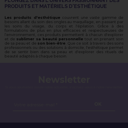
PLONGEZ DANS L'UNIVERS PASSIONNANT DES
PRODUITS ET MATÉRIELS D'ESTHÉTIQUE
Les produits d'esthétique
couvrent une vaste gamme de
besoins allant du soin des ongles au maquillage, en passant par
les soins du visage, du corps et l'épilation. Grâce à des
formulations de plus en plus efficaces et respectueuses de
l’environnement, ces produits permettent à chacun d'explorer
et de
sublimer sa beauté personnelle
tout en prenant soin
de sa peau et de
son bien-être
. Que ce soit à travers des soins
professionnels ou des solutions à domicile, l'esthétique permet
de se sentir bien dans sa peau et d'explorer des rituels de
beauté adaptés à chaque besoin.
Newsletter
Si vous souhaitez suivre notre actualité, inscrivez-vous à notre newsletter.
OK
Votre adresse-mail *