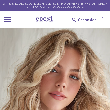
OFFRE SPÉCIALE SOLAIRE SKEYMZEE ! SOIN HYDRATANT + SPRAY + SHAMPOING =
SHAMPOING OFFERT AVEC LE CODE SOLAIRE
Connexion