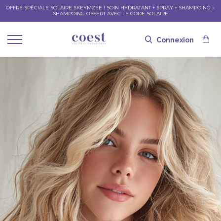
OFFRE SPÉCIALE SOLAIRE SKEYMZEE ! SOIN HYDRATANT + SPRAY + SHAMPOING =
SHAMPOING OFFERT AVEC LE CODE SOLAIRE
Connexion