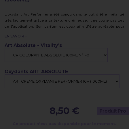
L'oxydant Art Performer a été conçu dans le but d'être mélangé
très facilement grâce à sa texture crémeuse. Il ne coule pas lors
de l'application. Son parfum est doux afin d'être agréable pour
toutes les personnes qui l'utilisent. Cette crème oxydante a été
EN SAVOIR +
conçue spécialement pour s'accorder avec les colorations Art
Absolute.
Art Absolute - Vitality's
Oxydants ART ABSOLUTE
8,50 €
Produit Pro
Ce produit n'est pas disponible pour le moment.