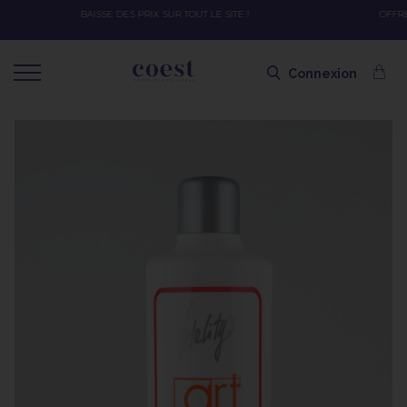
OFFRE SPÉCIALE SOLAIRE SKEYMZEE ! SOIN HYDRATANT + SPRAY + SHAMPOING 
SHAMPOING OFFERT AVEC LE CODE SOLAIRE
Connexion