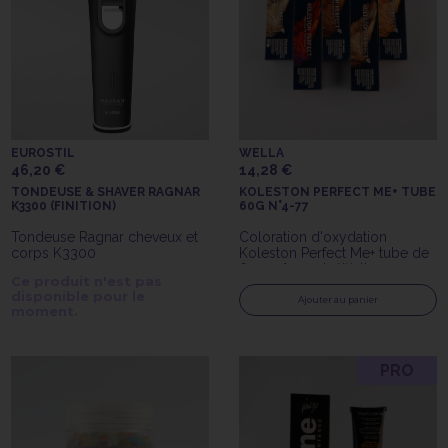
EUROSTIL
WELLA
46,20 €
14,28 €
TONDEUSE & SHAVER RAGNAR
KOLESTON PERFECT ME+ TUBE
K3300 (FINITION)
60G N°4-77
Tondeuse Ragnar cheveux et
Coloration d'oxydation
corps K3300
Koleston Perfect Me+ tube de
60gr n°4-77 de Wella
Ce produit n'est pas
Professionals
disponible pour le
Ajouter au panier
moment.
PRO