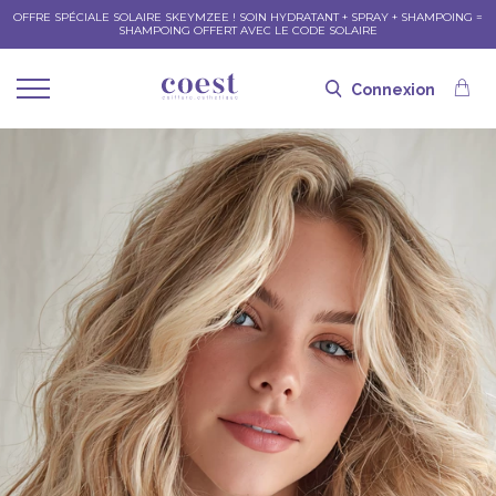
OFFRE SPÉCIALE SOLAIRE SKEYMZEE ! SOIN HYDRATANT + SPRAY + SHAMPOING =
SHAMPOING OFFERT AVEC LE CODE SOLAIRE
Connexion