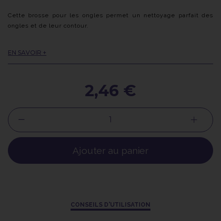
Cette brosse pour les ongles permet un nettoyage parfait des
ongles et de leur contour.
Cette brosse est idéale pour le brossage des ongles naturels
EN SAVOIR +
mais également des faux ongles ou de la résine après le limage
afin d'éliminer la poussière des ongles et optimiser la durée de
pose du vernis à ongles.
2,46 €
Ajouter au panier
CONSEILS D'UTILISATION