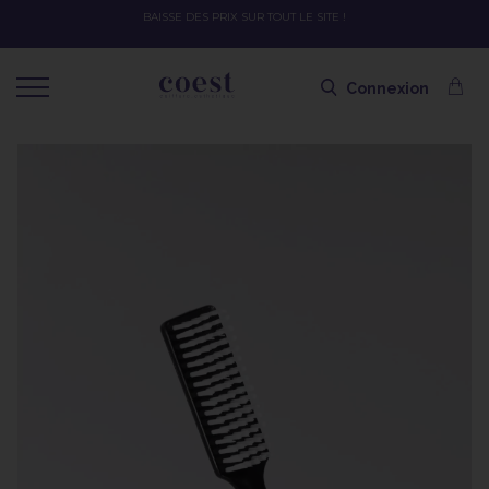
OFFRE SPÉCIALE SOLAIRE SKEYMZEE ! SOIN HYDRATANT + SPRAY + 
SHAMPOING OFFERT AVEC LE CODE SOLAIRE
Connexion