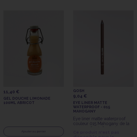
GOSH
11,40 €
9,04 €
GEL DOUCHE LIMONADE
100ML ABRICOT
EYE LINER MATTE
WATERPROOF - 015
MAHOGANY
Eye liner matte waterproof
couleur 015 Mahogany de la
marque Gosh Copenhagen
Ajouter au panier
Ce produit n'est pas
disponible pour le