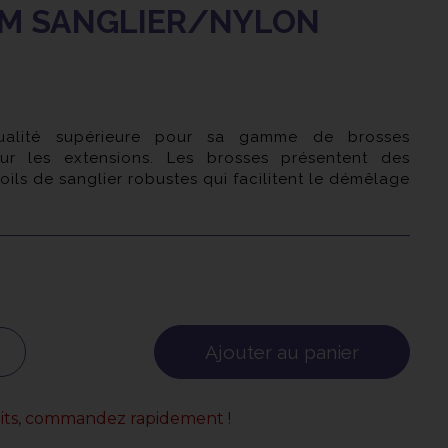
M SANGLIER/NYLON
alité supérieure pour sa gamme de brosses
r les extensions. Les brosses présentent des
oils de sanglier robustes qui facilitent le démêlage
 des nœuds.
Ajouter au panier
uits, commandez rapidement !