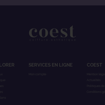
LORER
SERVICES EN LIGNE
COEST
ux
Mon compte
Mention léga
ique
Actualités
es
Politiques de
es
Conditions g
lans