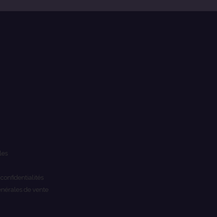
les
 confidentialités
énérales de vente