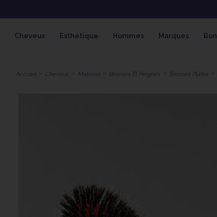
OFFRE SPÉCIALE SOLAIRE SKEYMZ
Cheveux
Esthétique
Hommes
Marques
Bon
Accueil
Cheveux
Matériel
Brosses Et Peignes
Brosses Plates