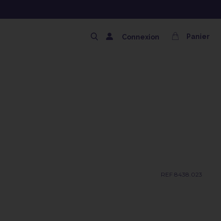
NG OFFERT AVEC LE CODE SOLAIRE
Panier
Connexion
REF 8438.023