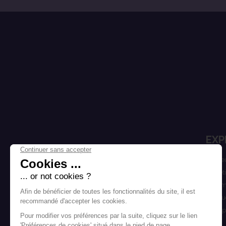
EXP
Cheve
Esthét
Homm
Marqu
Bons p
Blog