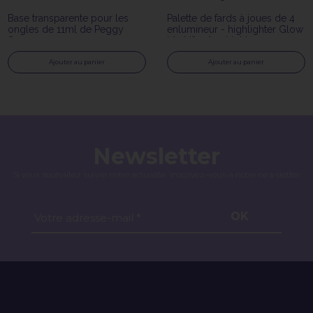
Base transparente pour les
Palette de fards à joues de 4
ongles de 11ml de Peggy
enlumineur - highlighter Glow
Sage
My Life n°03 Light
Ajouter au panier
Ajouter au panier
Newsletter
Si vous souhaitez suivre notre actualité, inscrivez-vous à notre newsletter.
OK
Votre adresse-mail *