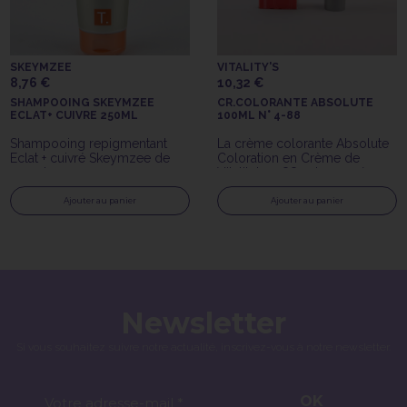
SKEYMZEE
VITALITY'S
8,76 €
10,32 €
SHAMPOOING SKEYMZEE
CR.COLORANTE ABSOLUTE
ECLAT+ CUIVRE 250ML
100ML N° 4-88
Shampooing repigmentant
La crème colorante Absolute
Eclat + cuivré Skeymzee de
Coloration en Crème de
250ml
Vitality's 4-88 est une crème
colorante avec ammoniaque
longue tenue.
Ajouter au panier
Ajouter au panier
Newsletter
Si vous souhaitez suivre notre actualité, inscrivez-vous à notre newsletter.
OK
Votre adresse-mail *