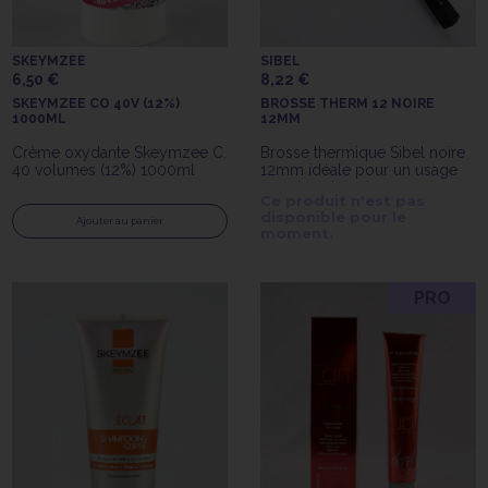
SKEYMZEE
SIBEL
6,50 €
8,22 €
SKEYMZEE CO 40V (12%)
BROSSE THERM 12 NOIRE
1000ML
12MM
Crème oxydante Skeymzee C.
Brosse thermique Sibel noire
40 volumes (12%) 1000ml
12mm idéale pour un usage
en salon de coiffure
Ce produit n'est pas
disponible pour le
Ajouter au panier
moment.
PRO