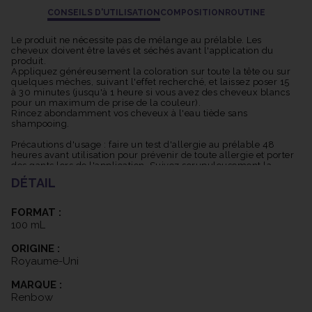
CONSEILS D'UTILISATION
COMPOSITION
ROUTINE
Le produit ne nécessite pas de mélange au prélable. Les
cheveux doivent être lavés et séchés avant l'application du
produit.
Appliquez généreusement la coloration sur toute la tête ou sur
quelques mèches, suivant l'effet recherché, et laissez poser 15
à 30 minutes (jusqu'à 1 heure si vous avez des cheveux blancs
pour un maximum de prise de la couleur).
Rincez abondamment vos cheveux à l'eau tiède sans
shampooing.
Précautions d'usage : faire un test d'allergie au prélable 48
heures avant utilisation pour prévenir de toute allergie et porter
des gants lors de l'application. Suivez scrupuleusement la
notice d'utilisation.
DÉTAIL
FORMAT :
100 mL
ORIGINE :
Royaume-Uni
MARQUE :
Renbow