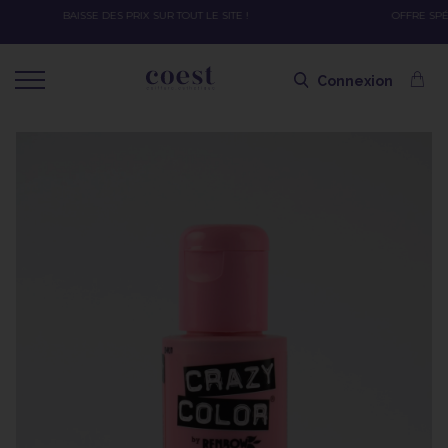
OFFRE SPÉCIALE SOLAIRE SKEYMZEE ! SOIN HYDRATANT + SPRAY + SHAMPOING =
SHAMPOING OFFERT AVEC LE CODE SOLAIRE
Connexion