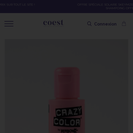
OFFRE SPÉCIALE SOLAIRE SKEYMZEE ! SOIN HYDRATANT + SPRAY + SHAMPOING =
SHAMPOING OFFERT AVEC LE CODE SOLAIRE
Connexion