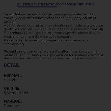
CONSEILS D'UTILISATION
COMPOSITION
ROUTINE
Le produit ne nécessite pas de mélange au prélable. Les
cheveux doivent être lavés et séchés avant l'application du
produit.
Appliquez généreusement la coloration sur toute la tête ou sur
quelques mèches, suivant l'effet recherché, et laissez poser 15
à 30 minutes (jusqu'à 1 heure si vous avez des cheveux blancs
pour un maximum de prise de la couleur).
Rincez abondamment vos cheveux à l'eau tiède sans
shampooing.
Précautions d'usage : faire un test d'allergie au prélable 48
heures avant utilisation pour prévenir de toute allergie et porter
des gants lors de l'application. Suivez scrupuleusement la
notice d'utilisation.
DÉTAIL
FORMAT :
100 mL
ORIGINE :
Royaume-Uni
MARQUE :
Renbow