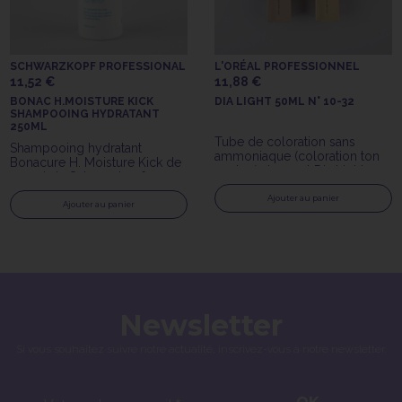
SCHWARZKOPF PROFESSIONAL
L'ORÉAL PROFESSIONNEL
11,52 €
11,88 €
BONAC H.MOISTURE KICK
DIA LIGHT 50ML N° 10-32
SHAMPOOING HYDRATANT
250ML
Tube de coloration sans
Shampooing hydratant
ammoniaque (coloration ton
Bonacure H. Moisture Kick de
sur ton) de 50ml Dia Light
250ml de Schwarzkopf
n°10.32 de l'Oréal
Professionnal
Professionnel
Ajouter au panier
Ajouter au panier
Newsletter
Si vous souhaitez suivre notre actualité, inscrivez-vous à notre newsletter.