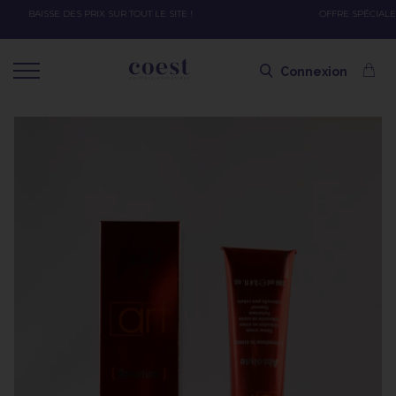
OFFRE SPÉCIALE SOLAIRE SKEYMZEE ! SOIN HYDRATANT + SPRAY + SHAMPOING =
SHAMPOING OFFERT AVEC LE CODE SOLAIRE
Connexion