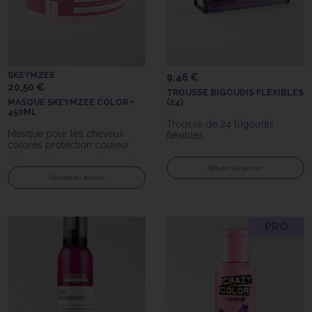
SKEYMZEE
9,48 €
20,50 €
TROUSSE BIGOUDIS FLEXIBLES
MASQUE SKEYMZEE COLOR +
(24)
450ML
Trousse de 24 bigoudis
Masque pour les cheveux
flexibles
colorés protection couleur
Color + Skeymzee de 450ml
Ajouter au panier
Ajouter au panier
PRO