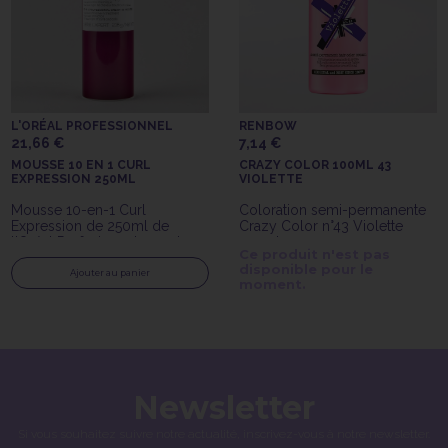
L'ORÉAL PROFESSIONNEL
RENBOW
21,66 €
7,14 €
MOUSSE 10 EN 1 CURL
CRAZY COLOR 100ML 43
EXPRESSION 250ML
VIOLETTE
Mousse 10-en-1 Curl
Coloration semi-permanente
Expression de 250ml de
Crazy Color n°43 Violette
l'Oréal Profesionnel pour les
100ml
Ce produit n'est pas
cheveux bouclés à crépus
disponible pour le
Ajouter au panier
moment.
Newsletter
Si vous souhaitez suivre notre actualité, inscrivez-vous à notre newsletter.