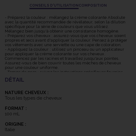
d'obtenir des résultats magnifiques tout en protégeant vos
CONSEILS D'UTILISATION
COMPOSITION
cheveux.
- Préparez la couleur : mélangez la crème colorante Absolute
avec la quantité recommandée de révélateur, selon la dilution
spécifique pour la série de couleurs que vous utilisez.
Mélangez bien jusqu'à obtenir une consistance homogène.
- Préparez vos cheveux : assurez-vous que vos cheveux soient
propres et secs avant d'appliquer la couleur. Pensez à protéger
vos vêtements avec une serviette ou une cape de coloration.
- Appliquez la couleur : utilisez un pinceau ou un applicateur
pour appliquer la crème colorante sur vos cheveux.
Commencez par les racines et travaillez jusqu'aux pointes.
Assurez-vous de bien couvrir toutes les mèches de cheveux
pour une couleur uniforme.
- Temps de pose : suivez les instructions spécifiques fournies
avec la crème colorante pour déterminer le temps de pause
DÉTAIL
approprié. Cela peut varier en fonction de la nuance choisie et
de la texture de vos cheveux. Pendant le temps de pause, vous
pouvez utiliser une serviette chaude pour envelopper vos
NATURE CHEVEUX :
cheveux, ce qui peut aider à améliorer la pénétration de la
Tous les types de cheveux
couleur.
- Rincez abondamment : une fois le temps de pause écoulé,
FORMAT :
rincez abondamment vos cheveux à l'eau tiède jusqu'à ce que
l'eau soit claire.
100 mL
- Ensuite, lavez vos cheveux avec un shampooing post-color et
appliquez un après-shampooing si désiré.
ORIGINE :
- Séchage et coiffage : séchez vos cheveux comme d'habitude
Italie
et procédez à votre coiffage pour mettre en valeur votre
nouvelle couleur.