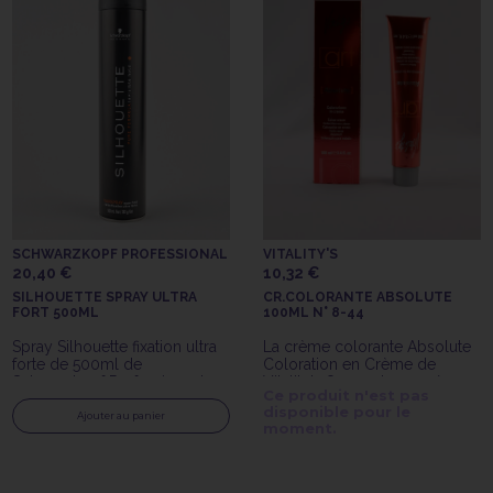
SCHWARZKOPF PROFESSIONAL
VITALITY'S
20,40 €
10,32 €
SILHOUETTE SPRAY ULTRA
CR.COLORANTE ABSOLUTE
FORT 500ML
100ML N° 8-44
Spray Silhouette fixation ultra
La crème colorante Absolute
forte de 500ml de
Coloration en Crème de
Schwarzkopf Professionnal
Vitality's 8-44 est une crème
Ce produit n'est pas
colorante avec ammoniaque
disponible pour le
longue tenue.
Ajouter au panier
moment.