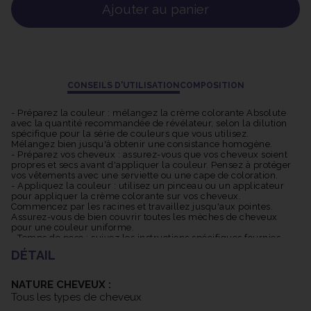
d'obtenir des résultats magnifiques tout en protégeant vos
Ajouter au panier
cheveux.
CONSEILS D'UTILISATION
COMPOSITION
- Préparez la couleur : mélangez la crème colorante Absolute
avec la quantité recommandée de révélateur, selon la dilution
spécifique pour la série de couleurs que vous utilisez.
Mélangez bien jusqu'à obtenir une consistance homogène.
- Préparez vos cheveux : assurez-vous que vos cheveux soient
propres et secs avant d'appliquer la couleur. Pensez à protéger
vos vêtements avec une serviette ou une cape de coloration.
- Appliquez la couleur : utilisez un pinceau ou un applicateur
pour appliquer la crème colorante sur vos cheveux.
Commencez par les racines et travaillez jusqu'aux pointes.
Assurez-vous de bien couvrir toutes les mèches de cheveux
pour une couleur uniforme.
- Temps de pose : suivez les instructions spécifiques fournies
avec la crème colorante pour déterminer le temps de pause
DÉTAIL
approprié. Cela peut varier en fonction de la nuance choisie et
de la texture de vos cheveux. Pendant le temps de pause, vous
pouvez utiliser une serviette chaude pour envelopper vos
NATURE CHEVEUX :
cheveux, ce qui peut aider à améliorer la pénétration de la
Tous les types de cheveux
couleur.
- Rincez abondamment : une fois le temps de pause écoulé,