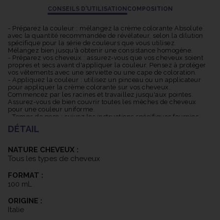
d'obtenir des résultats magnifiques tout en protégeant vos
CONSEILS D'UTILISATION
COMPOSITION
cheveux.
- Préparez la couleur : mélangez la crème colorante Absolute
avec la quantité recommandée de révélateur, selon la dilution
spécifique pour la série de couleurs que vous utilisez.
Mélangez bien jusqu'à obtenir une consistance homogène.
- Préparez vos cheveux : assurez-vous que vos cheveux soient
propres et secs avant d'appliquer la couleur. Pensez à protéger
vos vêtements avec une serviette ou une cape de coloration.
- Appliquez la couleur : utilisez un pinceau ou un applicateur
pour appliquer la crème colorante sur vos cheveux.
Commencez par les racines et travaillez jusqu'aux pointes.
Assurez-vous de bien couvrir toutes les mèches de cheveux
pour une couleur uniforme.
- Temps de pose : suivez les instructions spécifiques fournies
avec la crème colorante pour déterminer le temps de pause
DÉTAIL
approprié. Cela peut varier en fonction de la nuance choisie et
de la texture de vos cheveux. Pendant le temps de pause, vous
pouvez utiliser une serviette chaude pour envelopper vos
NATURE CHEVEUX :
cheveux, ce qui peut aider à améliorer la pénétration de la
Tous les types de cheveux
couleur.
- Rincez abondamment : une fois le temps de pause écoulé,
FORMAT :
rincez abondamment vos cheveux à l'eau tiède jusqu'à ce que
l'eau soit claire.
100 mL
- Ensuite, lavez vos cheveux avec un shampooing post-color et
appliquez un après-shampooing si désiré.
ORIGINE :
- Séchage et coiffage : séchez vos cheveux comme d'habitude
Italie
et procédez à votre coiffage pour mettre en valeur votre
nouvelle couleur.