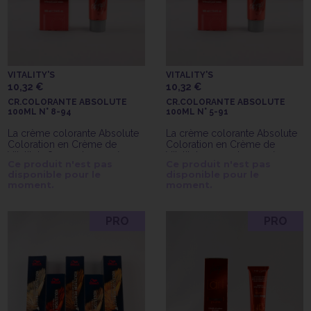
VITALITY'S
VITALITY'S
10,32 €
10,32 €
CR.COLORANTE ABSOLUTE
CR.COLORANTE ABSOLUTE
100ML N° 8-94
100ML N° 5-91
La crème colorante Absolute
La crème colorante Absolute
Coloration en Crème de
Coloration en Crème de
Vitality's 8-94 est une crème
Vitality's 5-91 est une crème
Ce produit n'est pas
Ce produit n'est pas
colorante avec ammoniaque
colorante avec ammoniaque
disponible pour le
disponible pour le
longue tenue.
longue tenue.
moment.
moment.
PRO
PRO