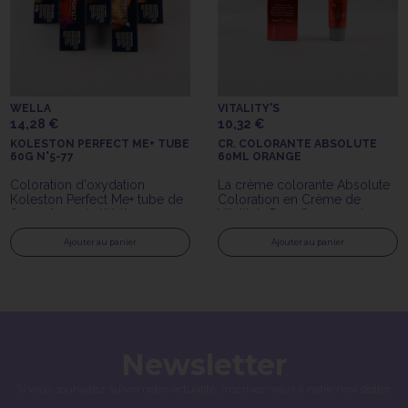
WELLA
VITALITY'S
14,28 €
10,32 €
KOLESTON PERFECT ME+ TUBE
CR. COLORANTE ABSOLUTE
60G N°5-77
60ML ORANGE
Coloration d'oxydation
La crème colorante Absolute
Koleston Perfect Me+ tube de
Coloration en Crème de
60gr n°5-77 de Wella
Vitality's Pure Orange est une
Professionals
crème colorante avec
ammoniaque longue tenue.
Ajouter au panier
Ajouter au panier
Newsletter
Si vous souhaitez suivre notre actualité, inscrivez-vous à notre newsletter.