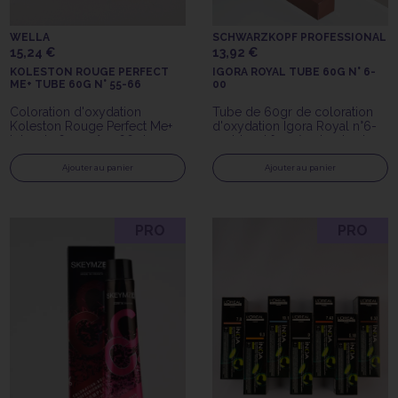
WELLA
SCHWARZKOPF PROFESSIONAL
15,24 €
13,92 €
KOLESTON ROUGE PERFECT
IGORA ROYAL TUBE 60G N° 6-
ME+ TUBE 60G N° 55-66
00
Coloration d'oxydation
Tube de 60gr de coloration
Koleston Rouge Perfect Me+
d'oxydation Igora Royal n°6-
tube de 60gr n°55-66 de
00 blond foncé naturel extra
Wella Professionals
Schwarzkopf Professionnal
Ajouter au panier
Ajouter au panier
PRO
PRO