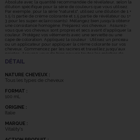
Absolute avec la quantité recommandée de révélateur, selon la
dilution spécifique pour la série de couleurs que vous utilisez.
Par exemple, pour la série "naturels", utilisez une dilution de 1 +
1,5 (1 partie de crème colorante et 1,5 partie de révélateur ou 1+
3 pour les super-eclaircissants). Mélangez bien jusqu'à obtenir
une consistance homogène. Préparez vos cheveux : Assurez-
vous que vos cheveux sont propres et secs avant d'appliquer la
couleur. Protégez vos vêtements avec une serviette ou une
cape de coloration. Appliquez la couleur : Utilisez un pinceau
ou un applicateur pour appliquer la crème colorante sur vos
cheveux. Commencez par les racines et travaillez jusqu'aux
pointes. Assurez-vous de bien couvrir toutes les mèches de
cheveux pour une couleur uniforme. Temps de pose : Suivez
DÉTAIL
les instructions spécifiques fournies avec la crème colorante
pour déterminer le temps de pause recommandé. Cela peut
varier en fonction de la nuance choisie et de la texture de vos
NATURE CHEVEUX :
cheveux. Pendant le temps de pause, vous pouvez utiliser une
Tous les types de cheveux
serviette chaude pour envelopper vos cheveux, ce qui peut
aider à améliorer la pénétration de la couleur. Rincez
FORMAT :
abondamment : Une fois le temps de pause écoulé, rincez
abondamment vos cheveux à l'eau tiède jusqu'à ce que l'eau
100 mL
soit claire. Ensuite, lavez vos cheveux avec un shampooing
post-color et appliquez un après-shampooing si désiré.
ORIGINE :
Séchage et coiffage : Séchez vos cheveux comme d'habitude
Italie
et procédez à votre coiffage pour mettre en valeur votre
nouvelle couleur. Il est recommandé de réaliser un test de
MARQUE :
sensibilité cutanée 48 heures avant d'utiliser la crème
colorante pour éviter toute réaction allergique. Assurez-vous
Vitality's
également de suivre les instructions spécifiques fournies avec
le produit et de faire appel à un professionnel de la coiffure si
ACTION PRODUIT :