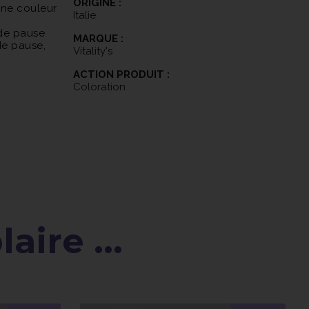
ORIGINE :
une couleur
Italie
 de pause
MARQUE :
de pause,
Vitality's
tion de la
ACTION PRODUIT :
u'à ce que
Coloration
ur votre
iter toute
faire appel à
aire ...