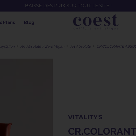
EE ! SOIN HYDRATANT + SPRAY + SHAMPOING = SHAMPOI
s Plans
Blog
Oxydation
Art Absolute / Zero Vegan
Art Absolute
CR.COLORANTE ABSOLU
VITALITY'S
CR.COLORANTE