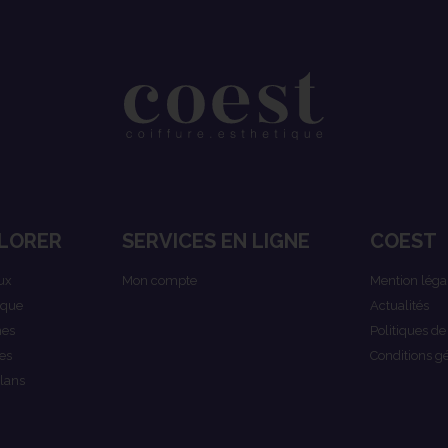
LORER
SERVICES EN LIGNE
COEST
ux
Mon compte
Mention léga
ique
Actualités
es
Politiques de
es
Conditions g
lans