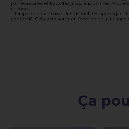
par les racines et travaillez jusqu'aux pointes. Assu
uniforme.
- Temps de pose : suivez les instructions spécifiques
approprié. Cela peut varier en fonction de la nuance 
vous pouvez utiliser une serviette chaude pour envelo
couleur.
- Rincez abondamment : une fois le temps de pause é
l'eau soit claire.
- Ensuite, lavez vos cheveux avec un shampooing pos
- Séchage et coiffage : séchez vos cheveux comme d'
nouvelle couleur.
Il est recommandé de réaliser un test de sensibilité c
réaction allergique. Assurez-vous également de suivre 
un professionnel de la coiffure si nécessaire pour une
Ça pour