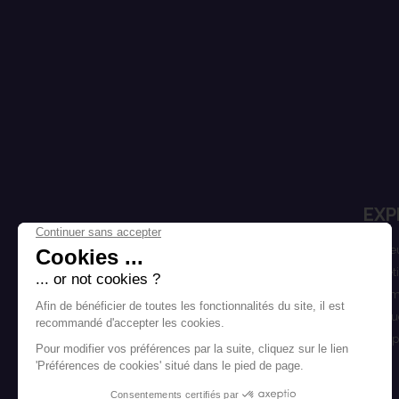
EXP
Cheve
Esthét
Homm
Marqu
Bons p
Blog