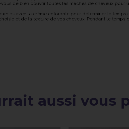
rez-vous de bien couvrir toutes les mèches de cheveux pour 
 fournies avec la crème colorante pour déterminer le temps
choisie et de la texture de vos cheveux. Pendant le temps 
pper vos cheveux, ce qui peut aider à améliorer la pénétra
coulé, rincez abondamment vos cheveux à l'eau tiède jusq
t-color et appliquez un après-shampooing si désiré.
habitude et procédez à votre coiffage pour mettre en vale
utanée 48 heures avant d'utiliser la crème colorante pour év
les instructions spécifiques fournies avec le produit et de 
 application précise et optimale.
rait aussi vous pl