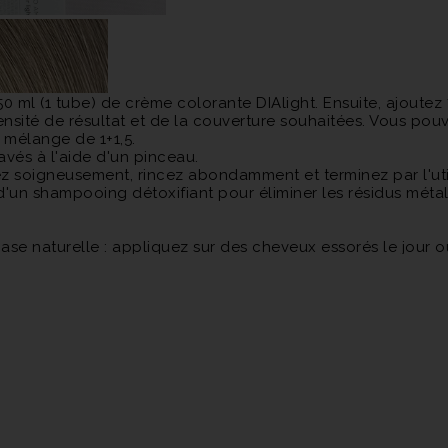
0 ml (1 tube) de crème colorante DIAlight. Ensuite, ajoutez
ntensité de résultat et de la couverture souhaitées. Vous pou
 mélange de 1+1,5.
vés à l'aide d'un pinceau.
ez soigneusement, rincez abondamment et terminez par l'uti
un shampooing détoxifiant pour éliminer les résidus métal
base naturelle : appliquez sur des cheveux essorés le jour 
tes en fonction de la sensibilité des cheveux et de l'effet 
avées afin d'uniformiser la couleur : laissez agir pendant 2
s et de la brillance avec un gloss : mélangez avec le DIActi
t 10 à 20 minutes. Pour les cheveux naturels, mélangez avec
0 à 30 minutes. Pour colorer les cheveux ou leur apporter de 
langez uniquement avec le DIActivateur 6 vol ou 9 vol et la
tilisée pour atténuer le reflet d'une autre nuance DIAlight.