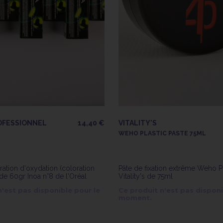
OFESSIONNEL
14,40 €
VITALITY'S
8
WEHO PLASTIC PASTE 75ML
ation d'oxydation (coloration
Pâte de fixation extrême Weho Pl
e 60gr Inoa n°8 de l'Oréal
Vitality's de 75ml
n'est pas disponible pour le
Ce produit n'est pas disponi
moment.