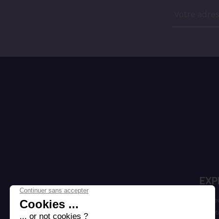
Votre adres
EXP
Cheve
Esthét