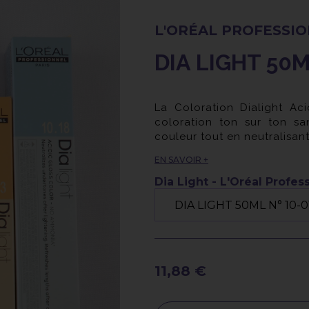
L'ORÉAL PROFESSI
DIA LIGHT 50M
La Coloration Dialight Aci
coloration ton sur ton sa
couleur tout en neutralisant 
Grâce à sa formule sans am
EN SAVOIR +
Dialight préserve l'intégri
oxydation est spécialemen
Dia Light - L'Oréal Profes
sensibilisés, décolorés ou
aucun effet sur les cheveux
de coloration.
Dialight de L'Oréal Profe
mèches blondes ou des bal
complément d'un service de
11,88 €
couleur Dialight sans ammo
révélateurs à faible oxydati