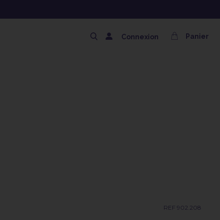
NG OFFERT AVEC LE CODE SOLAIRE
Panier
Connexion
REF 902.208