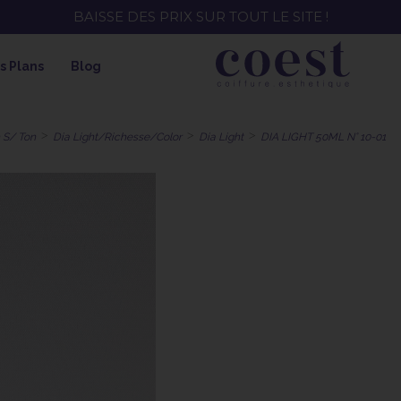
EE ! SOIN HYDRATANT + SPRAY + SHAMPOING = SHAMPOI
s Plans
Blog
 S/ Ton
Dia Light/Richesse/Color
Dia Light
DIA LIGHT 50ML N° 10-01