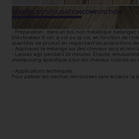
CONSEILS D'UTILISATION
COMPOSITION
- Préparation : dans un bol non métallique mélangez 5
DIActivateur 6 vol, 9 vol ou 15 vol, en fonction de l'i
quantités de produit en respectant les proportions de
- Appliquez le mélange sur des cheveux secs et non la
- Laissez agir pendant 20 minutes. Ensuite, émulsionn
shampooing spécifique pour les cheveux colorés ou d'
- Applications techniques :
Pour patiner les mèches décolorées sans éclaircir la 
effectuez des mèches. Laissez agir pendant 5 à 10 minu
Pour foncer ou raviver les longueurs et les pointes dél
Pour corriger les cheveux ternes et ajouter des reflet
9 vol pour les cheveux colorés et laissez agir pendan
DIActivateur 9 vol ou 15 vol et laissez agir pendant 2
le jour d'une permanente ou d'un lissage durable : mé
pendant 10 minutes.
Il est important de souligner que la nuance Clear est u