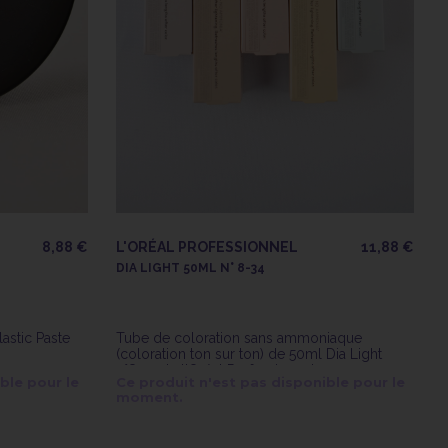
8,88 €
L'ORÉAL PROFESSIONNEL
11,88 €
DIA LIGHT 50ML N° 8-34
astic Paste
Tube de coloration sans ammoniaque
(coloration ton sur ton) de 50ml Dia Light
n°8.34 de l'Oréal Professionnel
ble pour le
Ce produit n'est pas disponible pour le
moment.