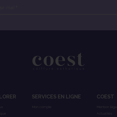
se-mail *
LORER
SERVICES EN LIGNE
COEST
ux
Mon compte
Mention léga
ique
Actualités