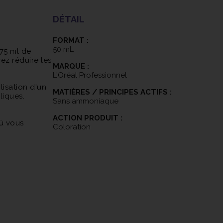
DÉTAIL
FORMAT :
50 mL
 75 ml de
vez réduire les
MARQUE :
L'Oréal Professionnel
lisation d'un
MATIÈRES / PRINCIPES ACTIFS :
liques.
Sans ammoniaque
ACTION PRODUIT :
où vous
Coloration
souhaité.
0 minutes.
vateur 6 vol ou
 le
la brillance
issez agir