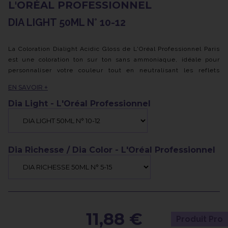
L'ORÉAL PROFESSIONNEL
DIA LIGHT 50ML N° 10-12
La Coloration Dialight Acidic Gloss de L'Oréal Professionnel Paris
est une coloration ton sur ton sans ammoniaque, idéale pour
personnaliser votre couleur tout en neutralisant les reflets
indésirables.
EN SAVOIR +
Grâce à sa formule sans ammoniaque et à sa technologie au pH
acide unique, Dialight préserve l'intégrité de la fibre capillaire.
Dia Light - L'Oréal Professionnel
Cette coloration à faible oxydation est spécialement conçue pour
les cheveux traités chimiquement, sensibilisés, décolorés ou
ayant une coloration délavée. Cependant, elle n'a aucun effet
sur les cheveux naturels, sains et non traités avec des
Dia Richesse / Dia Color - L'Oréal Professionnel
techniques de coloration.
Dialight de L'Oréal Professionnel est particulièrement adaptée
après des mèches blondes ou des balayages pour neutraliser les
reflets chauds ou en complément d'un service de coloration pour
raviver l'éclat des longueurs. La couleur Dialight sans
ammoniaque doit être utilisée exclusivement avec les
11,88 €
Produit Pro
révélateurs à faible oxydation appelés : DIActivateur.