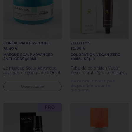
L'ORÉAL PROFESSIONNEL
VITALITY'S
35,40 €
11,88 €
MASQUE SCALP ADVANCED
COLORATION VEGAN ZERO
ANTI-GRAS 500ML
100ML N° 5-0
Le masque Scalp Advanced
Tube de coloration Vegan
anti-gras de 500ml de L'Oréal
Zero 100ml n°5-0 de Vitality's
Professionnel a pour objectif
Ce produit n'est pas
de détoxifier le cuir chevelu
disponible pour le
en éliminant l'excès de
Ajouter au panier
moment.
sébum, contribuant ainsi à
rétablir un cuir chevelu sain.
PRO