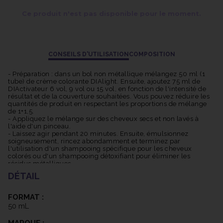
Grâce à sa technologie pH Acide exclusive, Dialight offre une
couleur longue tenue, des cheveux deux fois plus brillants et
Ce produit n'est pas disponible pour le moment.
une nutrition accrue de 30%. Elle n'alourdit pas la couleur ni ne
sensibilise les cheveux. De plus, sa texture fluide facilite son
application.
CONSEILS D'UTILISATION
COMPOSITION
La Coloration Dialight est également respectueuse de
l'environnement. Son tube est recyclable, et elle permet une
- Préparation : dans un bol non métallique mélangez 50 ml (1
économie d'eau pouvant atteindre 33% grâce à un rinçage plus
tube) de crème colorante DIAlight. Ensuite, ajoutez 75 ml de
facile. De plus, une quantité réduite de produit, pouvant aller
DIActivateur 6 vol, 9 vol ou 15 vol, en fonction de l'intensité de
résultat et de la couverture souhaitées. Vous pouvez réduire les
jusqu'à 15% de moins par application, est nécessaire.
quantités de produit en respectant les proportions de mélange
de 1+1,5.
- Appliquez le mélange sur des cheveux secs et non lavés à
l'aide d'un pinceau.
- Laissez agir pendant 20 minutes. Ensuite, émulsionnez
soigneusement, rincez abondamment et terminez par
l'utilisation d'un shampooing spécifique pour les cheveux
colorés ou d'un shampooing détoxifiant pour éliminer les
résidus métalliques.
DÉTAIL
- Applications techniques :
Pour patiner les mèches décolorées sans éclaircir la base
naturelle : appliquez sur des cheveux essorés le jour où vous
FORMAT :
effectuez des mèches. Laissez agir pendant 5 à 10 minutes en
50 mL
fonction de la sensibilité des cheveux et de l'effet souhaité.
Pour foncer ou raviver les longueurs et les pointes délavées
MARQUE :