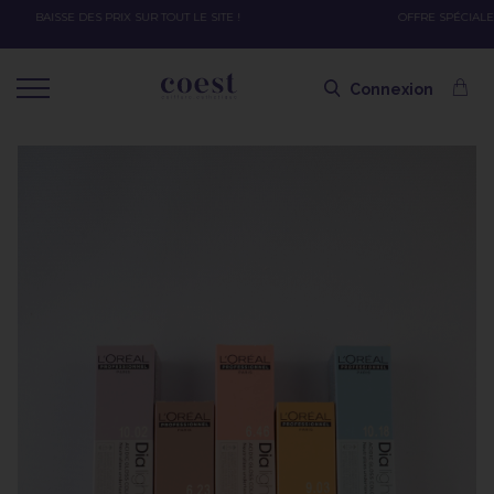
OFFRE SPÉCIALE SOLAIRE SKEYMZEE ! SOIN HYDRATANT + SPRAY + SHAMPOING =
SHAMPOING OFFERT AVEC LE CODE SOLAIRE
Connexion