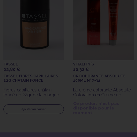
TASSEL
VITALITY'S
22,80 €
10,32 €
TASSEL FIBRES CAPILLAIRES
CR.COLORANTE ABSOLUTE
22G CHATAIN FONCE
100ML N° 7-34
Fibres capillaires châtain
La crème colorante Absolute
foncé de 22gr de la marque
Coloration en Crème de
Tassel
Vitality's 7-34 est une crème
Ce produit n'est pas
colorante avec ammoniaque
disponible pour le
longue tenue.
Ajouter au panier
moment.