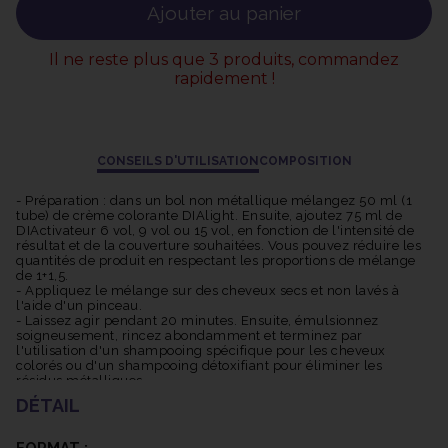
Grâce à sa technologie pH Acide exclusive, Dialight offre une
Ajouter au panier
couleur longue tenue, des cheveux deux fois plus brillants et
une nutrition accrue de 30%. Elle n'alourdit pas la couleur ni ne
Il ne reste plus que 3 produits, commandez
sensibilise les cheveux. De plus, sa texture fluide facilite son
rapidement !
application.
La Coloration Dialight est également respectueuse de
l'environnement. Son tube est recyclable, et elle permet une
économie d'eau pouvant atteindre 33% grâce à un rinçage plus
CONSEILS D'UTILISATION
COMPOSITION
facile. De plus, une quantité réduite de produit, pouvant aller
jusqu'à 15% de moins par application, est nécessaire.
- Préparation : dans un bol non métallique mélangez 50 ml (1
tube) de crème colorante DIAlight. Ensuite, ajoutez 75 ml de
DIActivateur 6 vol, 9 vol ou 15 vol, en fonction de l'intensité de
résultat et de la couverture souhaitées. Vous pouvez réduire les
quantités de produit en respectant les proportions de mélange
de 1+1,5.
- Appliquez le mélange sur des cheveux secs et non lavés à
l'aide d'un pinceau.
- Laissez agir pendant 20 minutes. Ensuite, émulsionnez
soigneusement, rincez abondamment et terminez par
l'utilisation d'un shampooing spécifique pour les cheveux
colorés ou d'un shampooing détoxifiant pour éliminer les
résidus métalliques.
DÉTAIL
- Applications techniques :
Pour patiner les mèches décolorées sans éclaircir la base
naturelle : appliquez sur des cheveux essorés le jour où vous
FORMAT :