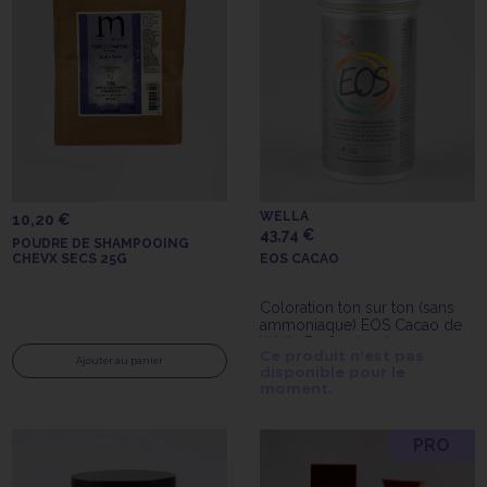
WELLA
10,20 €
43,74 €
POUDRE DE SHAMPOOING
CHEVX SECS 25G
EOS CACAO
Coloration ton sur ton (sans
ammoniaque) EOS Cacao de
Wella Professionals
Ce produit n'est pas
Ajouter au panier
disponible pour le
moment.
PRO