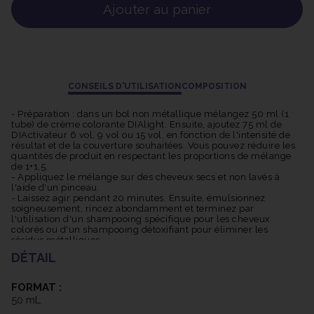
Grâce à sa technologie pH Acide exclusive, Dialight offre une
Ajouter au panier
couleur longue tenue, des cheveux deux fois plus brillants et
une nutrition accrue de 30%. Elle n'alourdit pas la couleur ni ne
sensibilise les cheveux. De plus, sa texture fluide facilite son
application.
La Coloration Dialight est également respectueuse de
CONSEILS D'UTILISATION
COMPOSITION
l'environnement. Son tube est recyclable, et elle permet une
économie d'eau pouvant atteindre 33% grâce à un rinçage plus
- Préparation : dans un bol non métallique mélangez 50 ml (1
facile. De plus, une quantité réduite de produit, pouvant aller
tube) de crème colorante DIAlight. Ensuite, ajoutez 75 ml de
DIActivateur 6 vol, 9 vol ou 15 vol, en fonction de l'intensité de
jusqu'à 15% de moins par application, est nécessaire.
résultat et de la couverture souhaitées. Vous pouvez réduire les
quantités de produit en respectant les proportions de mélange
de 1+1,5.
- Appliquez le mélange sur des cheveux secs et non lavés à
l'aide d'un pinceau.
- Laissez agir pendant 20 minutes. Ensuite, émulsionnez
soigneusement, rincez abondamment et terminez par
l'utilisation d'un shampooing spécifique pour les cheveux
colorés ou d'un shampooing détoxifiant pour éliminer les
résidus métalliques.
DÉTAIL
- Applications techniques :
Pour patiner les mèches décolorées sans éclaircir la base
naturelle : appliquez sur des cheveux essorés le jour où vous
FORMAT :
effectuez des mèches. Laissez agir pendant 5 à 10 minutes en
50 mL
fonction de la sensibilité des cheveux et de l'effet souhaité.
Pour foncer ou raviver les longueurs et les pointes délavées