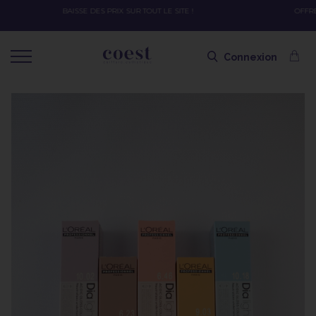
OFFRE SPÉCIALE SOLAIRE SKEYMZEE ! SOIN HYDRATANT + SPRAY + SHAMPOING =
SHAMPOING OFFERT AVEC LE CODE SOLAIRE
Connexion