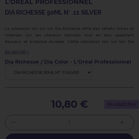
L'ORÉAL PROFESSIONNEL
DIA RICHESSE 50ML N° .11 SILVER
La coloration ton sur ton Dia Richesse offre des reflets riches et
intenses sur les cheveux naturels tout en leur apportant
douceur et brillance durable. Cette coloration ton sur ton Dia
Richesse est conçue sans ammoniaque, ce qui lui confère une
EN SAVOIR +
agréable odeur et est présentée dans un tube de 50 ml, parfait
pour une utilisation pratique sur les cheveux naturels.
Dia Richesse / Dia Color - L'Oréal Professionnel
Sa formule crémeuse permet une couverture jusqu'à 70% des
cheveux blancs en offrant des reflets naturels qui évoluent
harmonieusement avec le temps, sans créer d'effet racine. De
plus, elle donne une brillance incroyable aux cheveux tout en
offrant une personnalisation maximale des reflets grâce à son
intensité modulable.
10,80 €
Produit Pro