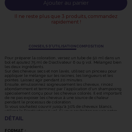
Ajouter au panier
Il ne reste plus que 3 produits, commandez
rapidement !
CONSEILS D'UTILISATION
COMPOSITION
Pour préparer la coloration, versez un tube de 50 ml dans un
bol et ajoutez 75 ml de Diactivateur 6 ou 9 vol. Mélangez bien
les deux ingrédients.
Sur des cheveux secs et non lavés, utilisez un pinceau pour
appliquer le mélange sur les racines, les longueurs et les
pointes. Laissez agir pendant 20 minutes.
Ensuite, émulsionnez soigneusement les cheveux, rincez
abondamment et terminez par l'application d'un shampooing
spécialement conçu pour les cheveux colorés. Il est important
de ne pas exposer les cheveux à une source de chaleur
pendant le processus de coloration.
Si vous souhaitez couvrir jusqu'à 30% de cheveux blancs,
utilisez le Diactivateur 9 vol. Si vous souhaitez couvrir entre
30% et 70% de cheveux blancs, utilisez le Diactivateur 15 vol.
DÉTAIL
FORMAT :