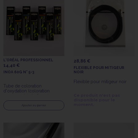
L'ORÉAL PROFESSIONNEL
28,86 €
14,40 €
FLEXIBLE POUR MITIGEUR
INOA 60G N° 5-3
NOIR
Flexible pour mitigeur noir
Tube de coloration
d'oxydation (coloration
Ce produit n'est pas
permanente) de 60gr Inoa
disponible pour le
n°5.3 de L'Oréal Professionnel
moment.
Ajouter au panier