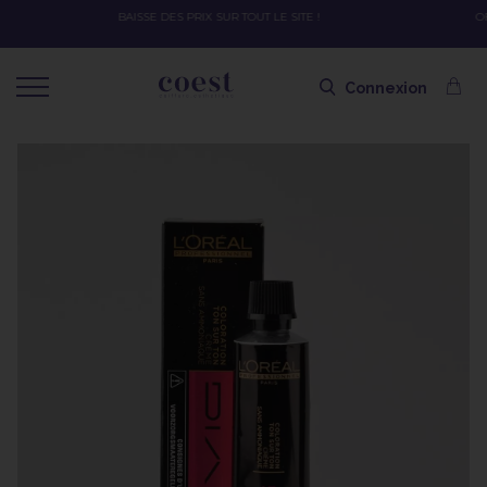
OFFRE SPÉCIALE SOLAIRE SKEYMZEE ! SOIN HYDRATANT + SPRAY + SHAMPOING 
SHAMPOING OFFERT AVEC LE CODE SOLAIRE
Connexion