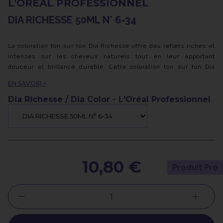
L'ORÉAL PROFESSIONNEL
DIA RICHESSE 50ML N° 6-34
La coloration ton sur ton Dia Richesse offre des reflets riches et
intenses sur les cheveux naturels tout en leur apportant
douceur et brillance durable. Cette coloration ton sur ton Dia
Richesse est conçue sans ammoniaque, ce qui lui confère une
EN SAVOIR +
agréable odeur et est présentée dans un tube de 50 ml, parfait
pour une utilisation pratique sur les cheveux naturels.
Dia Richesse / Dia Color - L'Oréal Professionnel
Sa formule crémeuse permet une couverture jusqu'à 70% des
cheveux blancs en offrant des reflets naturels qui évoluent
harmonieusement avec le temps, sans créer d'effet racine. De
plus, elle donne une brillance incroyable aux cheveux tout en
offrant une personnalisation maximale des reflets grâce à son
intensité modulable.
10,80 €
Produit Pro