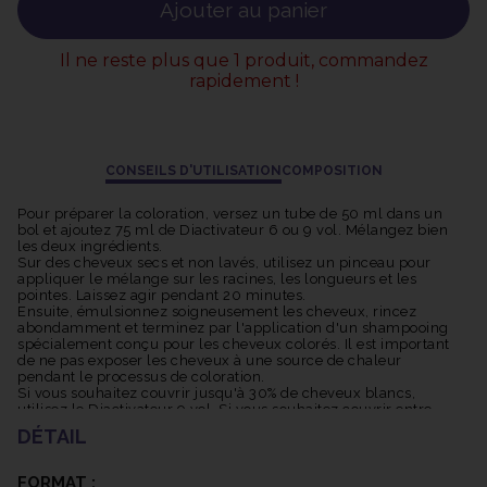
Ajouter au panier
Il ne reste plus que 1 produit, commandez
rapidement !
CONSEILS D'UTILISATION
COMPOSITION
Pour préparer la coloration, versez un tube de 50 ml dans un
bol et ajoutez 75 ml de Diactivateur 6 ou 9 vol. Mélangez bien
les deux ingrédients.
Sur des cheveux secs et non lavés, utilisez un pinceau pour
appliquer le mélange sur les racines, les longueurs et les
pointes. Laissez agir pendant 20 minutes.
Ensuite, émulsionnez soigneusement les cheveux, rincez
abondamment et terminez par l'application d'un shampooing
spécialement conçu pour les cheveux colorés. Il est important
de ne pas exposer les cheveux à une source de chaleur
pendant le processus de coloration.
Si vous souhaitez couvrir jusqu'à 30% de cheveux blancs,
utilisez le Diactivateur 9 vol. Si vous souhaitez couvrir entre
30% et 70% de cheveux blancs, utilisez le Diactivateur 15 vol.
DÉTAIL
FORMAT :