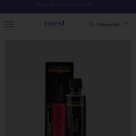
OFFRE SPÉCIALE SOLAIRE SKEYMZEE ! SOIN HYDRATANT + SPRAY + SHAMPOING
SHAMPOING OFFERT AVEC LE CODE SOLAIRE
Connexion