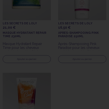
LES SECRETS DE LOLY
LES SECRETS DE LOLY
21,00 €
16,50 €
MASQUE HYDRATANT REPAIR
APRES-SHAMPOOING PINK
TIME 230ML
PARADISE 250ML
Masque Hydratant Repair
Après-Shampooing Pink
Time pour les cheveux
Paradise pour les cheveux
ondulés, bouclés, frisés ou
ondulés, bouclés, frisés et
crépus.
crépus difficiles à démêler.
Ajouter au panier
Ajouter au panier