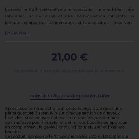
Le leave-in Kurl Nectar offre une hydratation, une nutrition, une
réparation, un démêlage et une restructuration complets. Sa
formule regorge des 10 meilleurs actifs capillaires : Aloe Vera,
Miel, Glycérine, Algues Marines, Beurre de Cacao, Beurre de
EN SAVOIR +
Cupuaçu, Thé vert, Ricin, Soja et Provitamine B5.
Composé à 99,2 % d'ingrédients naturels, ce leave-in sans
rinçage est une véritable infusion de 10 actifs sur-vitaminés
21,00 €
offrant une base complète pour démêler, nourrir et réparer les
cheveux, tout en les protégeant des agressions
environnementales telles que la sécheresse, l'humidité et la
Ce produit n'est pas disponible pour le moment.
chaleur des outils de coiffage. Il prévient également les frisottis
et redessine parfaitement les boucles.
Son parfum délicieusement fruité et gourmand ajoute une
touche agréable à votre routine de coiffage. Adapté à tous les
CONSEILS D'UTILISATION
COMPOSITION
types de cheveux texturés, qu'ils soient ondulés, bouclés, frisés
ou crépus.
Après avoir terminé votre routine de lavage, appliquez une
petite quantité du leave-in sur chaque section de cheveux
humides. Vous pouvez l'utiliser seul une fois par semaine
comme base pour hydrater et définir vos boucles ou appliquer,
en complément, la gelée Boost Curl pour styliser et fixer vos
boucles.
Ce produit représente le "L" des méthodes LCO et LOC. Dans la