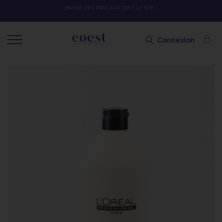
OFFRE SPÉCIALE SOLAIRE SKEYMZEE ! SOIN HYDRATANT + SPRAY + SH
SHAMPOING OFFERT AVEC LE CODE SOLAIRE
Connexion