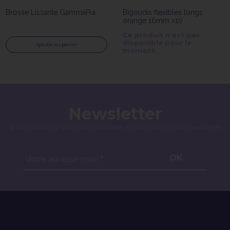
Brosse Lissante GammaPui
Bigoudis flexibles longs
orange 16mm x10
Ce produit n'est pas
disponible pour le
Ajouter au panier
moment.
Newsletter
Si vous souhaitez suivre notre actualité, inscrivez-vous à notre newsletter.
OK
Votre adresse-mail *