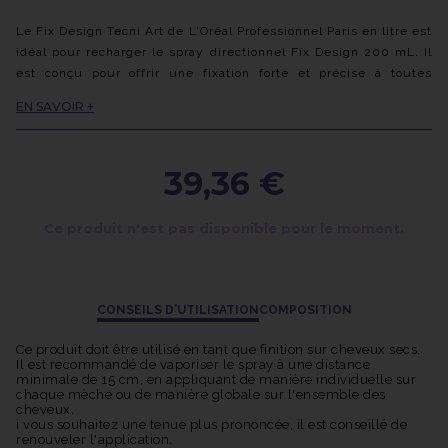
Le Fix Design Tecni Art de L'Oréal Professionnel Paris en litre est
idéal pour recharger le spray directionnel Fix Design 200 mL. Il
est conçu pour offrir une fixation forte et précise à toutes
coiffures. Il assure une tenue durable, sans laisser de résidus
EN SAVOIR +
visibles, tout en offrant une finition naturelle et brillante.
Ce produit convient à tous les types de cheveux, mais est
particulièrement recommandé pour les cheveux courts.
39,36 €
Ce produit n'est pas disponible pour le moment.
CONSEILS D'UTILISATION
COMPOSITION
Ce produit doit être utilisé en tant que finition sur cheveux secs.
Il est recommandé de vaporiser le spray à une distance
minimale de 15 cm, en appliquant de manière individuelle sur
chaque mèche ou de manière globale sur l'ensemble des
cheveux.
i vous souhaitez une tenue plus prononcée, il est conseillé de
renouveler l'application.