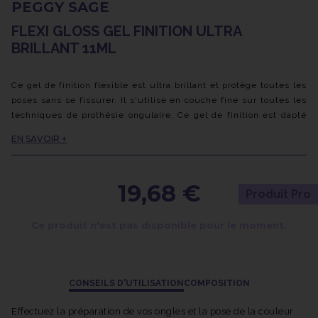
PEGGY SAGE
FLEXI GLOSS GEL FINITION ULTRA
BRILLANT 11ML
Ce gel de finition flexible est ultra brillant et protège toutes les
poses sans se fissurer. Il s'utilise en couche fine sur toutes les
techniques de prothésie ongulaire. Ce gel de finition est dapté
pour les pigments effet chrome.
EN SAVOIR +
Le gel Flexi Gloss de Peggy Sage se catalyse 60 secondes sous
lampe LED et 2 minutes sous lampe UV. Sa viscosité est
19,68 €
moyenne et il ne possède pas de résidu collant une fois
Produit Pro
appliqué et catalysé, il n'a donc pas besoin d'être dégraissé.
Ce produit n'est pas disponible pour le moment.
CONSEILS D'UTILISATION
COMPOSITION
Effectuez la préparation de vos ongles et la pose de la couleur