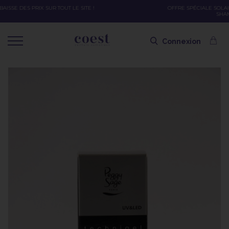
OFFRE SPÉCIALE SOLAIRE SKEYMZEE ! SOIN HYDRATANT + SPRAY + SHAMPOING =
SHAMPOING OFFERT AVEC LE CODE SOLAIRE
Connexion