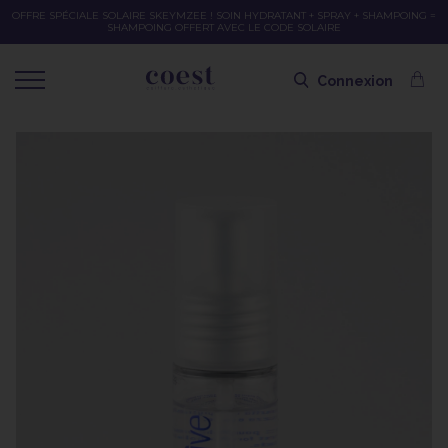
OFFRE SPÉCIALE SOLAIRE SKEYMZEE ! SOIN HYDRATANT + SPRAY + SHAMPOING =
SHAMPOING OFFERT AVEC LE CODE SOLAIRE
Connexion