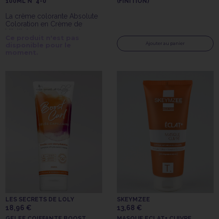
100ML N° 4-0
(FINITION)
La crème colorante Absolute
Coloration en Crème de
Vitality's 4-0 est une crème
Ce produit n'est pas
colorante avec ammoniaque
Ajouter au panier
disponible pour le
longue tenue.
moment.
LES SECRETS DE LOLY
SKEYMZEE
18,96 €
13,68 €
GELEE COIFFANTE BOOST
MASQUE ECLAT+ CUIVRE