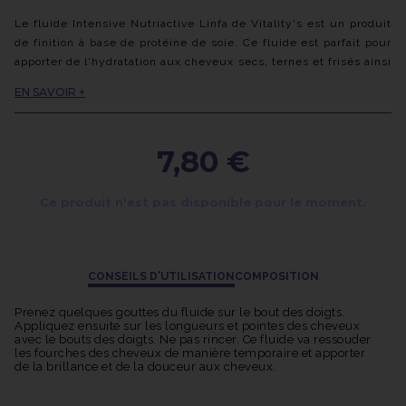
Le fluide Intensive Nutriactive Linfa de Vitality's est un produit
de finition à base de protéine de soie. Ce fluide est parfait pour
apporter de l'hydratation aux cheveux secs, ternes et frisés ainsi
que pour lutter contre la casse des cheveux. La protéine de soie
EN SAVOIR +
permet d'hydrater les cheveux. Cette huile a également des
vertus anti-fourches et anti-casses.
7,80 €
Ce produit n'est pas disponible pour le moment.
CONSEILS D'UTILISATION
COMPOSITION
Prenez quelques gouttes du fluide sur le bout des doigts.
Appliquez ensuite sur les longueurs et pointes des cheveux
avec le bouts des doigts. Ne pas rincer. Ce fluide va ressouder
les fourches des cheveux de manière temporaire et apporter
de la brillance et de la douceur aux cheveux.