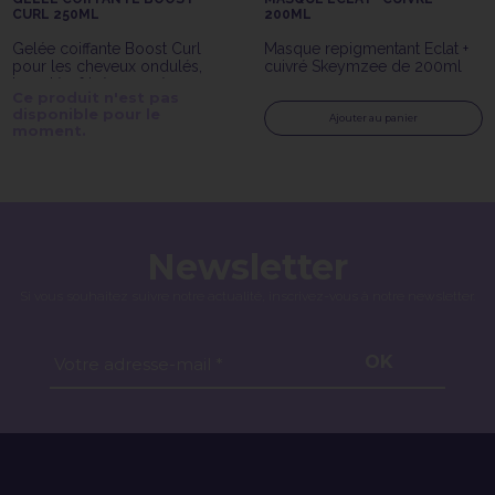
CURL 250ML
200ML
Gelée coiffante Boost Curl
Masque repigmentant Eclat +
pour les cheveux ondulés,
cuivré Skeymzee de 200ml
bouclés, frisés ou crépus.
Ce produit n'est pas
disponible pour le
Ajouter au panier
moment.
Newsletter
Si vous souhaitez suivre notre actualité, inscrivez-vous à notre newsletter.
OK
Votre adresse-mail *