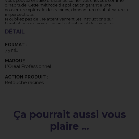
Vous pouvez ensuite brosser ou coiffer vos cheveux comme
d'habitude. Cette méthode d'application garantie une
maintenir une apparence soignée entre deux colorations, vous
couverture optimale des racines, donnant un résultat naturel et
permettant de garder vos racines parfaitement camouflées
imperceptible.
jusqu'à votre prochaine visite chez le coiffeur.
N'oubliez pas de lire attentivement les instructions sur
l'emballage du produit avant utilisation et de suivre les
recommandations spécifiques du fabricant pour obtenir les
DÉTAIL
meilleurs résultats.
FORMAT :
75 mL
MARQUE :
L'Oréal Professionnel
ACTION PRODUIT :
Retouche racines
Ça pourrait aussi vous
plaire ...