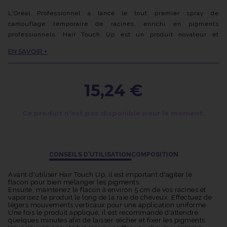
L'Oréal Professionnel a lancé le tout premier spray de
camouflage temporaire de racines, enrichi en pigments
professionnels. Hair Touch Up est un produit novateur et
efficace spécialement conçu pour retoucher vos racines entre
EN SAVOIR +
deux colorations.
Son utilisation garantit un résultat naturel et imperceptible, sans
laisser apparaître de démarcation visible. Grâce à son embout
15,24 €
allongé, l'application du Hair Touch Up est facile et précise.
Après avoir effectué une coloration, il est souvent frustrant de
voir les premières racines repousser, accompagnées de cheveux
Ce produit n'est pas disponible pour le moment.
gris ou blancs. Hair Touch Up utilise un système de micro-
diffusion ultra-précis pour déposer des pigments professionnels
qui assurent une couverture totale de ces cheveux indésirables.
En quelques secondes seulement, vos racines seront
CONSEILS D'UTILISATION
COMPOSITION
parfaitement recouvertes. De plus, la formule du produit résiste
à la transpiration et à l'eau ce qui vous permet de conserver une
Avant d'utiliser Hair Touch Up, il est important d'agiter le
flacon pour bien mélanger les pigments.
apparence impeccable même lors d'activités physiques ou par
Ensuite, maintenez le flacon à environ 5 cm de vos racines et
temps humide
vaporisez le produit le long de la raie de cheveux. Effectuez de
L'effet s'estompe simplement après un shampooing, vous offrant
légers mouvements verticaux pour une application uniforme.
Une fois le produit appliqué, il est recommandé d'attendre
ainsi la possibilité de réappliquer le produit selon vos besoins.
quelques minutes afin de laisser sécher et fixer les pigments.
Hair Touch Up est donc un outil pratique et efficace pour