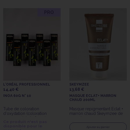
PRO
L'ORÉAL PROFESSIONNEL
SKEYMZEE
14,40 €
13,68 €
INOA 60G N° 10
MASQUE ECLAT+ MARRON
CHAUD 200ML
Tube de coloration
Masque repigmentant Eclat +
d'oxydation (coloration
marron chaud Skeymzee de
permanente) de 60gr Inoa
200ml
Ce produit n'est pas
n°10 de l'Oréal Professionnel
disponible pour le
Ajouter au panier