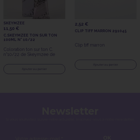
SKEYMZEE
2,52 €
11,50 €
CLIP TIFF MARRON 291045
C.SKEYMZEE TON SUR TON
100ML N° 10/22
Clip tiff marron
Coloration ton sur ton C.
n°10/22 de Skeymzee de
100ml
Ajouter au panier
Ajouter au panier
Newsletter
Si vous souhaitez suivre notre actualité, inscrivez-vous à notre newsletter.
OK
Votre adresse-mail *