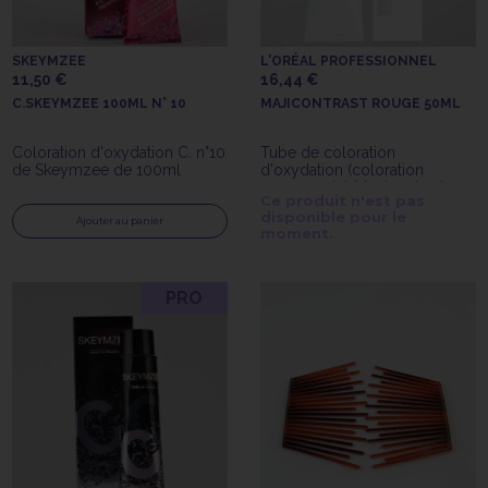
SKEYMZEE
L'ORÉAL PROFESSIONNEL
11,50 €
16,44 €
C.SKEYMZEE 100ML N° 10
MAJICONTRAST ROUGE 50ML
Coloration d'oxydation C. n°10
Tube de coloration
de Skeymzee de 100ml
d'oxydation (coloration
permanente) Magicontrast
Ce produit n'est pas
rouge de 50ml de l'Oréal
disponible pour le
Professionnel
Ajouter au panier
moment.
PRO