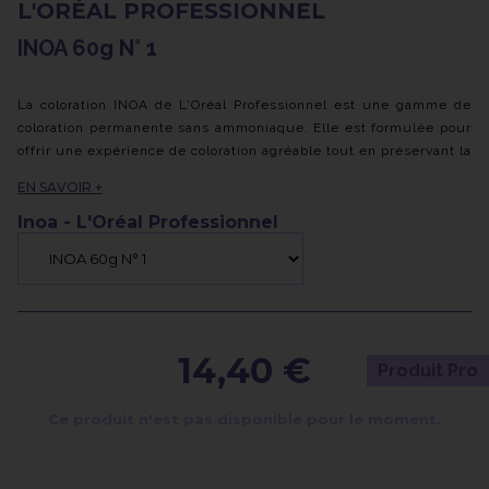
L'ORÉAL PROFESSIONNEL
INOA 60g N° 1
La coloration INOA de L'Oréal Professionnel est une gamme de
coloration permanente sans ammoniaque. Elle est formulée pour
offrir une expérience de coloration agréable tout en préservant la
santé des cheveux.
EN SAVOIR +
Voici quelques caractéristiques clés de la coloration INOA :
Inoa - L'Oréal Professionnel
- Sans ammoniaque : contrairement à de nombreuses colorations
traditionnelles, INOA ne contient pas d'ammoniaque, ce qui
réduit les odeurs désagréables et minimise les irritations du
cuir chevelu.
- Technologie ODS² : INOA utilise la technologie ODS² (Oil
Delivery System) qui permet aux pigments de coloration de
14,40 €
Produit Pro
pénétrer profondément dans la fibre capillaire pour une couleur
intense et durable. Cette technologie contribue également à
Ce produit n'est pas disponible pour le moment.
préserver l'hydratation naturelle des cheveux, les laissant doux
et soyeux.