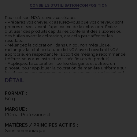
Large gamme de nuances : INOA offre une vaste gamme de
CONSEILS D'UTILISATION
COMPOSITION
nuances allant des blonds aux bruns, des rouges aux cendrés,
permettant ainsi de répondre à une grande variété de besoins et
Pour utiliser INOA, suivez ces étapes :
de préférences. La coloration INOA offre une excellente
- Préparez vos cheveux : assurez-vous que vos cheveux sont
propres et secs avant l'application de la coloration. Évitez
couverture des cheveux blancs, garantissant une couleur
d'utiliser des produits capillaires contenant des silicones ou
uniforme et naturelle, même sur les cheveux les plus
des huiles avant la coloration, car cela peut affecter les
résistants.
résultats.
- Mélangez la coloration : dans un bol non métallique,
Les pigments INOA sont conçus pour résister à la décoloration et
mélangez la totalité du tube de INOA avec l'oxydant INOA
offrir une tenue longue durée. Cela signifie que votre couleur
approprié, en respectant le rapport de mélange recommandé
(référez-vous aux instructions spécifiques du produit).
restera vive et éclatante pendant une période prolongée.
- Appliquez la coloration : portez des gants et utilisez un
Grâce à sa formule avancée, INOA offre une couleur riche,
pinceau pour appliquer la coloration de manière uniforme sur
lumineuse et multidimensionnelle. Les reflets subtils et les
les cheveux, en commençant par les racines et en travaillant
jusqu'aux pointes. Veillez à bien saturer les cheveux avec la
nuances profondes créent une apparence naturelle et
DÉTAIL
coloration.
dynamique.
- Temps de pose : laissez la coloration agir selon le temps de
pose recommandé (consultez les instructions spécifiques). Le
FORMAT :
temps de pose peut varier en fonction de la texture des
Il est important de noter que l'utilisation de la coloration INOA
60 g
cheveux et de l'intensité de la couleur souhaitée.
nécessite une application professionnelle, de préférence par un
- Rincez et traitez : après le temps de pose, rincez
MARQUE :
abondamment les cheveux à l'eau tiède jusqu'à ce que l'eau
coiffeur qualifié, pour garantir les meilleurs résultats et éviter
soit claire. Appliquez ensuite un soin capillaire adapté pour
L'Oréal Professionnel
les erreurs de coloration.
nourrir et protéger les cheveux colorés.
MATIÈRES / PRINCIPES ACTIFS :
Sans ammoniaque