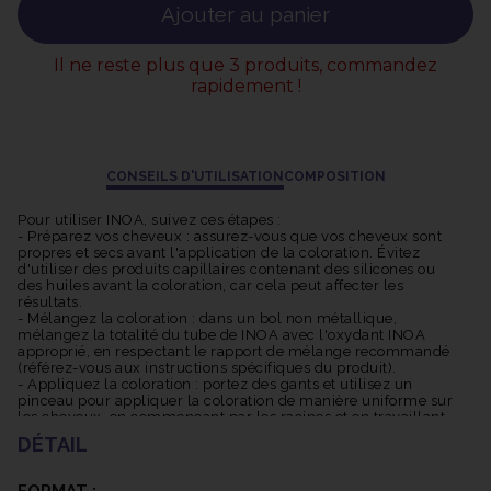
Large gamme de nuances : INOA offre une vaste gamme de
Ajouter au panier
nuances allant des blonds aux bruns, des rouges aux cendrés,
permettant ainsi de répondre à une grande variété de besoins et
Il ne reste plus que 3 produits, commandez
de préférences. La coloration INOA offre une excellente
rapidement !
couverture des cheveux blancs, garantissant une couleur
uniforme et naturelle, même sur les cheveux les plus
résistants.
Les pigments INOA sont conçus pour résister à la décoloration et
CONSEILS D'UTILISATION
COMPOSITION
offrir une tenue longue durée. Cela signifie que votre couleur
restera vive et éclatante pendant une période prolongée.
Pour utiliser INOA, suivez ces étapes :
Grâce à sa formule avancée, INOA offre une couleur riche,
- Préparez vos cheveux : assurez-vous que vos cheveux sont
propres et secs avant l'application de la coloration. Évitez
lumineuse et multidimensionnelle. Les reflets subtils et les
d'utiliser des produits capillaires contenant des silicones ou
nuances profondes créent une apparence naturelle et
des huiles avant la coloration, car cela peut affecter les
résultats.
dynamique.
- Mélangez la coloration : dans un bol non métallique,
mélangez la totalité du tube de INOA avec l'oxydant INOA
Il est important de noter que l'utilisation de la coloration INOA
approprié, en respectant le rapport de mélange recommandé
(référez-vous aux instructions spécifiques du produit).
nécessite une application professionnelle, de préférence par un
- Appliquez la coloration : portez des gants et utilisez un
coiffeur qualifié, pour garantir les meilleurs résultats et éviter
pinceau pour appliquer la coloration de manière uniforme sur
les cheveux, en commençant par les racines et en travaillant
les erreurs de coloration.
jusqu'aux pointes. Veillez à bien saturer les cheveux avec la
DÉTAIL
coloration.
- Temps de pose : laissez la coloration agir selon le temps de
pose recommandé (consultez les instructions spécifiques). Le
FORMAT :