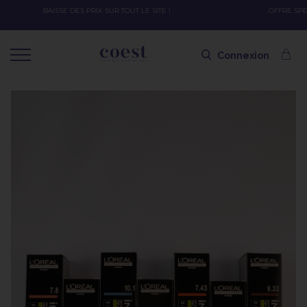
OFFRE SPÉCIALE SOLAIRE SKEYMZEE ! SOIN HYDRATANT + SPRAY + SHAMPOING =
SHAMPOING OFFERT AVEC LE CODE SOLAIRE
Connexion