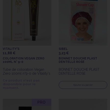
VITALITY'S
SIBEL
11,88 €
3,23 €
COLORATION VEGAN ZERO
BONNET DOUCHE PLAST
100ML N° 9-0
DENTELLE ROSE
Tube de coloration Vegan
BONNET DOUCHE PLAST
Zero 100ml n°9-0 de Vitality's
DENTELLE ROSE
Ce produit n'est pas
disponible pour le
Ajouter au panier
moment.
PRO