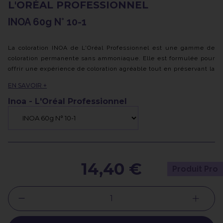
L'ORÉAL PROFESSIONNEL
INOA 60g N° 10-1
La coloration INOA de L'Oréal Professionnel est une gamme de
coloration permanente sans ammoniaque. Elle est formulée pour
offrir une expérience de coloration agréable tout en préservant la
santé des cheveux.
EN SAVOIR +
Voici quelques caractéristiques clés de la coloration INOA :
Inoa - L'Oréal Professionnel
- Sans ammoniaque : contrairement à de nombreuses colorations
traditionnelles, INOA ne contient pas d'ammoniaque, ce qui
réduit les odeurs désagréables et minimise les irritations du
cuir chevelu.
- Technologie ODS² : INOA utilise la technologie ODS² (Oil
Delivery System) qui permet aux pigments de coloration de
14,40 €
Produit Pro
pénétrer profondément dans la fibre capillaire pour une couleur
intense et durable. Cette technologie contribue également à
préserver l'hydratation naturelle des cheveux, les laissant doux
et soyeux.