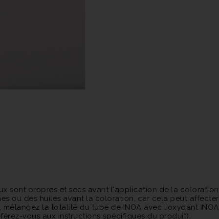
Les pigments INOA sont con
tenue longue durée. Cela si
pendant une période prolo
Grâce à sa formule avanc
multidimensionnelle. Les r
apparence naturelle et dyn
Il est important de noter q
application professionnel
garantir les meilleurs résult
 sont propres et secs avant l'application de la coloration.
nes ou des huiles avant la coloration, car cela peut affecter 
, mélangez la totalité du tube de INOA avec l'oxydant INOA
rez-vous aux instructions spécifiques du produit).