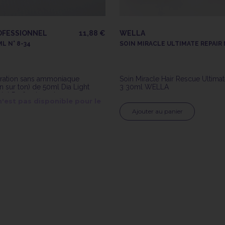
OFESSIONNEL
11,88 €
WELLA
L N° 8-34
SOIN MIRACLE ULTIMATE REPAIR 
ration sans ammoniaque
Soin Miracle Hair Rescue Ultimat
on sur ton) de 50ml Dia Light
3 30ml WELLA
réal Professionnel
n'est pas disponible pour le
Ajouter au panier