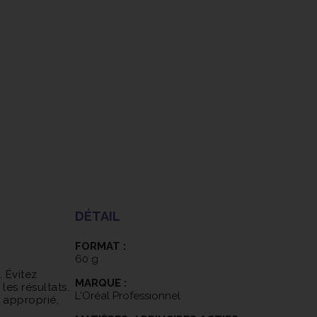
çus pour résister à la décoloration et offrir une
gnifie que votre couleur restera vive et éclatante
ngée.
ée, INOA offre une couleur riche, lumineuse et
eflets subtils et les nuances profondes créent une
amique.
ue l'utilisation de la coloration INOA nécessite une
le, de préférence par un coiffeur qualifié, pour
ats et éviter les erreurs de coloration.
DÉTAIL
FORMAT :
60 g
 Évitez
MARQUE :
les résultats.
L'Oréal Professionnel
 approprié,