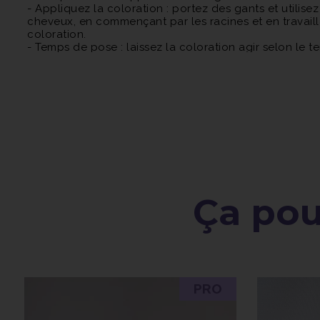
- Appliquez la coloration : portez des gants et utilis
cheveux, en commençant par les racines et en travailla
coloration.
- Temps de pose : laissez la coloration agir selon le
temps de pose peut varier en fonction de la texture de
- Rincez et traitez : après le temps de pose, rincez ab
Appliquez ensuite un soin capillaire adapté pour nourr
Ça pour
PRO