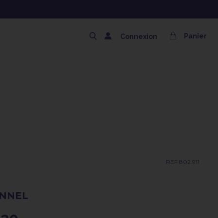
NG OFFERT AVEC LE CODE SOLAIRE
Panier
Connexion
REF 802.911
ONNEL