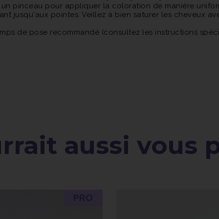
ez un pinceau pour appliquer la coloration de manière unifor
nt jusqu'aux pointes. Veillez à bien saturer les cheveux av
 temps de pose recommandé (consultez les instructions spéci
s cheveux et de l'intensité de la couleur souhaitée.
ondamment les cheveux à l'eau tiède jusqu'à ce que l'eau soi
ir et protéger les cheveux colorés.
rait aussi vous pl
PRO