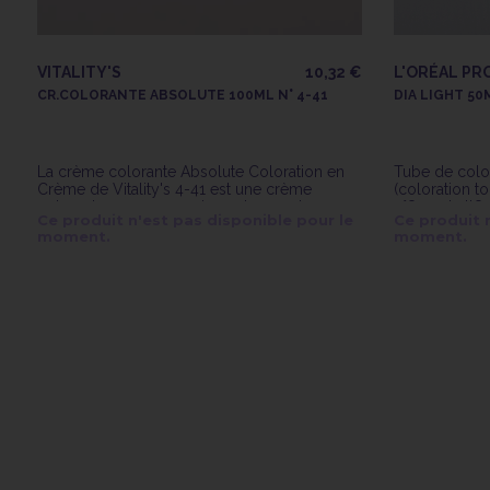
VITALITY'S
10,32 €
L'ORÉAL PR
CR.COLORANTE ABSOLUTE 100ML N° 4-41
DIA LIGHT 50M
La crème colorante Absolute Coloration en
Tube de colo
Crème de Vitality's 4-41 est une crème
(coloration t
colorante avec ammoniaque longue tenue.
n°8.34 de l'O
Ce produit n'est pas disponible pour le
Ce produit 
moment.
moment.