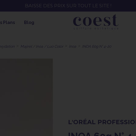
EE ! SOIN HYDRATANT + SPRAY + SHAMPOING = SHAMPOI
s Plans
Blog
Oxydation
Majirel / Inoa / Luo Color
Inoa
INOA 60g N° 4-20
L'ORÉAL PROFESSI