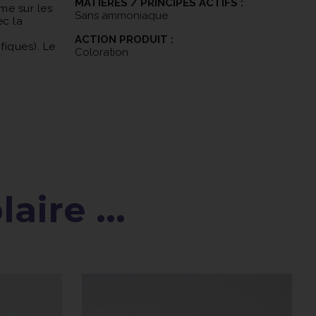
MATIÈRES / PRINCIPES ACTIFS :
me sur les
Sans ammoniaque
ec la
ACTION PRODUIT :
fiques). Le
Coloration
t claire.
aire ...