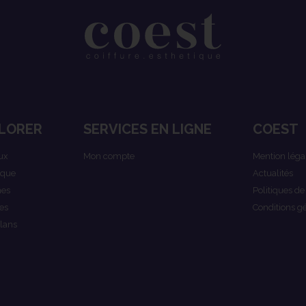
LORER
SERVICES EN LIGNE
COEST
ux
Mon compte
Mention léga
ique
Actualités
es
Politiques de
es
Conditions g
lans