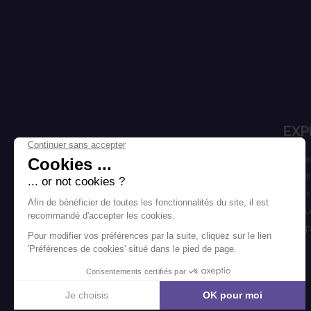
EXP
Cheve
Esthét
Homm
Marqu
Bons p
Blog