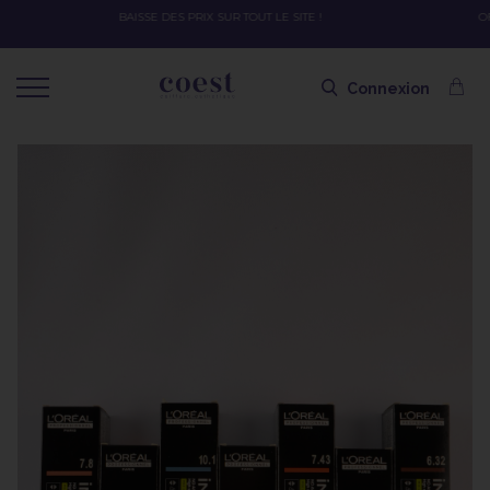
OFFRE SPÉCIALE SOLAIRE SKEYMZEE ! SOIN HYDRATANT + SPRAY + SHAMPOING =
SHAMPOING OFFERT AVEC LE CODE SOLAIRE
Connexion