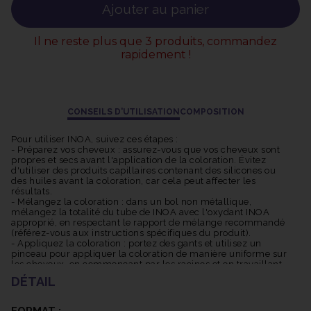
Large gamme de nuances : INOA offre une vaste gamme de
Ajouter au panier
nuances allant des blonds aux bruns, des rouges aux cendrés,
permettant ainsi de répondre à une grande variété de besoins et
Il ne reste plus que 3 produits, commandez
de préférences. La coloration INOA offre une excellente
rapidement !
couverture des cheveux blancs, garantissant une couleur
uniforme et naturelle, même sur les cheveux les plus
résistants.
Les pigments INOA sont conçus pour résister à la décoloration et
CONSEILS D'UTILISATION
COMPOSITION
offrir une tenue longue durée. Cela signifie que votre couleur
restera vive et éclatante pendant une période prolongée.
Pour utiliser INOA, suivez ces étapes :
Grâce à sa formule avancée, INOA offre une couleur riche,
- Préparez vos cheveux : assurez-vous que vos cheveux sont
propres et secs avant l'application de la coloration. Évitez
lumineuse et multidimensionnelle. Les reflets subtils et les
d'utiliser des produits capillaires contenant des silicones ou
nuances profondes créent une apparence naturelle et
des huiles avant la coloration, car cela peut affecter les
résultats.
dynamique.
- Mélangez la coloration : dans un bol non métallique,
mélangez la totalité du tube de INOA avec l'oxydant INOA
Il est important de noter que l'utilisation de la coloration INOA
approprié, en respectant le rapport de mélange recommandé
(référez-vous aux instructions spécifiques du produit).
nécessite une application professionnelle, de préférence par un
- Appliquez la coloration : portez des gants et utilisez un
coiffeur qualifié, pour garantir les meilleurs résultats et éviter
pinceau pour appliquer la coloration de manière uniforme sur
les cheveux, en commençant par les racines et en travaillant
les erreurs de coloration.
jusqu'aux pointes. Veillez à bien saturer les cheveux avec la
DÉTAIL
coloration.
- Temps de pose : laissez la coloration agir selon le temps de
pose recommandé (consultez les instructions spécifiques). Le
FORMAT :