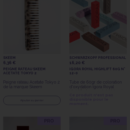
SKEEM
SCHWARZKOPF PROFESSIONAL
6,36 €
16,20 €
PEIGNE RATEAU SKEEM
IGORA ROYAL HIGHLIFT 60G N°
ACETATE TOKYO 2
12-0
Peigne rateau Acetate Tokyo 2
Tube de 60gr de coloration
de la marque Skeem
d'oxydation Igora Royal
Highlift n°12-0 spécial blonde
Ce produit n'est pas
naturelle Schwarzkopf
disponible pour le
Professionnal
Ajouter au panier
moment.
PRO
PRO