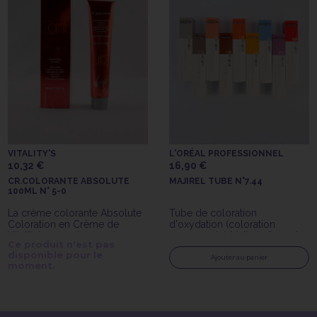
VITALITY'S
L'ORÉAL PROFESSIONNEL
10,32 €
16,90 €
CR.COLORANTE ABSOLUTE
MAJIREL TUBE N°7.44
100ML N° 5-0
La crème colorante Absolute
Tube de coloration
Coloration en Crème de
d'oxydation (coloration
Vitality's 5-0 est une crème
permanente) Majirel n°7.44 de
Ce produit n'est pas
colorante avec ammoniaque
l'Oréal Professionnel
disponible pour le
longue tenue.
Ajouter au panier
moment.