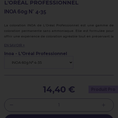
L'ORÉAL PROFESSIONNEL
INOA 60g N° 4-35
La coloration INOA de L'Oréal Professionnel est une gamme de
coloration permanente sans ammoniaque. Elle est formulée pour
offrir une expérience de coloration agréable tout en préservant la
santé des cheveux.
EN SAVOIR +
Voici quelques caractéristiques clés de la coloration INOA :
Inoa - L'Oréal Professionnel
- Sans ammoniaque : contrairement à de nombreuses colorations
traditionnelles, INOA ne contient pas d'ammoniaque, ce qui
réduit les odeurs désagréables et minimise les irritations du
cuir chevelu.
- Technologie ODS² : INOA utilise la technologie ODS² (Oil
Delivery System) qui permet aux pigments de coloration de
14,40 €
Produit Pro
pénétrer profondément dans la fibre capillaire pour une couleur
intense et durable. Cette technologie contribue également à
préserver l'hydratation naturelle des cheveux, les laissant doux
et soyeux.