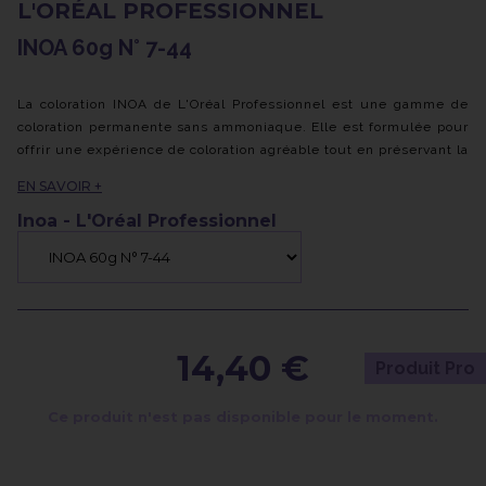
L'ORÉAL PROFESSIONNEL
INOA 60g N° 7-44
La coloration INOA de L'Oréal Professionnel est une gamme de
coloration permanente sans ammoniaque. Elle est formulée pour
offrir une expérience de coloration agréable tout en préservant la
santé des cheveux.
EN SAVOIR +
Voici quelques caractéristiques clés de la coloration INOA :
Inoa - L'Oréal Professionnel
- Sans ammoniaque : contrairement à de nombreuses colorations
traditionnelles, INOA ne contient pas d'ammoniaque, ce qui
réduit les odeurs désagréables et minimise les irritations du
cuir chevelu.
- Technologie ODS² : INOA utilise la technologie ODS² (Oil
Delivery System) qui permet aux pigments de coloration de
14,40 €
Produit Pro
pénétrer profondément dans la fibre capillaire pour une couleur
intense et durable. Cette technologie contribue également à
Ce produit n'est pas disponible pour le moment.
préserver l'hydratation naturelle des cheveux, les laissant doux
et soyeux.