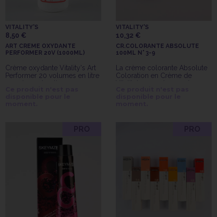
VITALITY'S
VITALITY'S
8,50 €
10,32 €
ART CREME OXYDANTE
CR.COLORANTE ABSOLUTE
PERFORMER 20V (1000ML)
100ML N° 3-9
Crème oxydante Vitality's Art
La crème colorante Absolute
Performer 20 volumes en litre
Coloration en Crème de
pour les colorations
Vitality's 3-9 est une crème
Ce produit n'est pas
Ce produit n'est pas
d'oxydation Art Absolute
colorante avec ammoniaque
disponible pour le
disponible pour le
longue tenue.
moment.
moment.
PRO
PRO