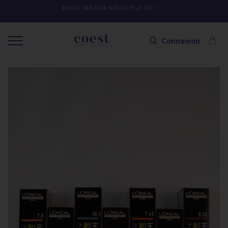
OFFRE SPÉCIALE SOLAIRE SKEYMZEE ! SOIN HYDRATANT + SPRAY + SHAMPOING =
SHAMPOING OFFERT AVEC LE CODE SOLAIRE
Connexion