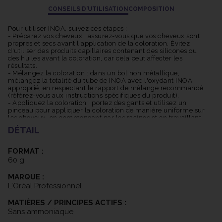
Large gamme de nuances : INOA offre une vaste gamme de
CONSEILS D'UTILISATION
COMPOSITION
nuances allant des blonds aux bruns, des rouges aux cendrés,
permettant ainsi de répondre à une grande variété de besoins et
Pour utiliser INOA, suivez ces étapes :
de préférences. La coloration INOA offre une excellente
- Préparez vos cheveux : assurez-vous que vos cheveux sont
propres et secs avant l'application de la coloration. Évitez
couverture des cheveux blancs, garantissant une couleur
d'utiliser des produits capillaires contenant des silicones ou
uniforme et naturelle, même sur les cheveux les plus
des huiles avant la coloration, car cela peut affecter les
résistants.
résultats.
- Mélangez la coloration : dans un bol non métallique,
Les pigments INOA sont conçus pour résister à la décoloration et
mélangez la totalité du tube de INOA avec l'oxydant INOA
offrir une tenue longue durée. Cela signifie que votre couleur
approprié, en respectant le rapport de mélange recommandé
(référez-vous aux instructions spécifiques du produit).
restera vive et éclatante pendant une période prolongée.
- Appliquez la coloration : portez des gants et utilisez un
Grâce à sa formule avancée, INOA offre une couleur riche,
pinceau pour appliquer la coloration de manière uniforme sur
lumineuse et multidimensionnelle. Les reflets subtils et les
les cheveux, en commençant par les racines et en travaillant
jusqu'aux pointes. Veillez à bien saturer les cheveux avec la
nuances profondes créent une apparence naturelle et
DÉTAIL
coloration.
dynamique.
- Temps de pose : laissez la coloration agir selon le temps de
pose recommandé (consultez les instructions spécifiques). Le
FORMAT :
temps de pose peut varier en fonction de la texture des
Il est important de noter que l'utilisation de la coloration INOA
60 g
cheveux et de l'intensité de la couleur souhaitée.
nécessite une application professionnelle, de préférence par un
- Rincez et traitez : après le temps de pose, rincez
MARQUE :
abondamment les cheveux à l'eau tiède jusqu'à ce que l'eau
coiffeur qualifié, pour garantir les meilleurs résultats et éviter
soit claire. Appliquez ensuite un soin capillaire adapté pour
L'Oréal Professionnel
les erreurs de coloration.
nourrir et protéger les cheveux colorés.
MATIÈRES / PRINCIPES ACTIFS :
Sans ammoniaque