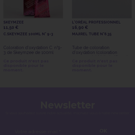
SKEYMZEE
L'ORÉAL PROFESSIONNEL
11,50 €
16,90 €
C.SKEYMZEE 100ML N° 9-3
MAJIREL TUBE N°6.35
Coloration d'oxydation C. n°9-
Tube de coloration
3 de Skeymzee de 100ml
d'oxydation (coloration
permanente) Majirel n°6.35 de
Ce produit n'est pas
Ce produit n'est pas
l'Oréal Professionnel
disponible pour le
disponible pour le
moment.
moment.
Newsletter
Si vous souhaitez suivre notre actualité, inscrivez-vous à notre newsletter.
OK
Votre adresse-mail *