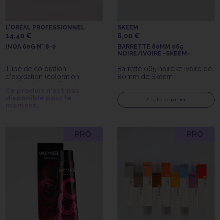
L'ORÉAL PROFESSIONNEL
SKEEM
14,40 €
6,00 €
INOA 60G N° 8-0
BARRETTE 80MM 065
NOIRE/IVOIRE -SKEEM-
Tube de coloration
Barrette 065 noire et ivoire de
d'oxydation (coloration
80mm de Skeem
permanente) de 60gr Inoa
Ce produit n'est pas
n°8.0 de l'Oréal Professionnel
disponible pour le
Ajouter au panier
moment.
PRO
PRO