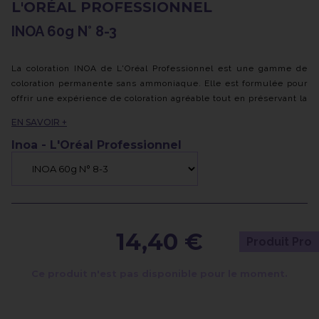
L'ORÉAL PROFESSIONNEL
INOA 60g N° 8-3
La coloration INOA de L'Oréal Professionnel est une gamme de
coloration permanente sans ammoniaque. Elle est formulée pour
offrir une expérience de coloration agréable tout en préservant la
santé des cheveux.
EN SAVOIR +
Voici quelques caractéristiques clés de la coloration INOA :
Inoa - L'Oréal Professionnel
- Sans ammoniaque : contrairement à de nombreuses colorations
traditionnelles, INOA ne contient pas d'ammoniaque, ce qui
réduit les odeurs désagréables et minimise les irritations du
cuir chevelu.
- Technologie ODS² : INOA utilise la technologie ODS² (Oil
Delivery System) qui permet aux pigments de coloration de
14,40 €
Produit Pro
pénétrer profondément dans la fibre capillaire pour une couleur
intense et durable. Cette technologie contribue également à
Ce produit n'est pas disponible pour le moment.
préserver l'hydratation naturelle des cheveux, les laissant doux
et soyeux.