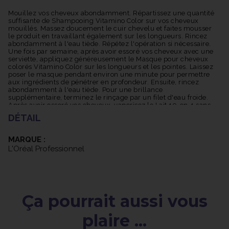
casse. Anti-fourches : prévient la formation des pointes
fourchues. Anti-frisottis 24h : contrôle les frisottis et prévient
Mouillez vos cheveux abondamment. Répartissez une quantité
suffisante de Shampooing Vitamino Color sur vos cheveux
leur apparition pendant 24 heures. En utilisant le lait 10-en-1
mouillés. Massez doucement le cuir chevelu et faites mousser
Vitamino Color, vous bénéficierez d'un soin complet qui
le produit en travaillant également sur les longueurs. Rincez
préserve la couleur, hydrate, protège et sublime vos cheveux
abondamment à l'eau tiède. Répétez l'opération si nécessaire.
Une fois par semaine, après avoir essoré vos cheveux avec une
colorés.
serviette, appliquez généreusement le Masque pour cheveux
colorés Vitamino Color sur les longueurs et les pointes. Laissez
poser le masque pendant environ une minute pour permettre
aux ingrédients de pénétrer en profondeur. Ensuite, rincez
abondamment à l'eau tiède. Pour une brillance
supplémentaire, terminez le rinçage par un filet d'eau froide.
Après avoir essoré vos cheveux, vaporisez le Lait 10-en-1 sans
rinçage Vitamino Color sur les longueurs et les pointes.
DÉTAIL
Assurez-vous de bien répartir le produit à l'aide de vos mains
ou d'un peigne. Ce lait sans rinçage offre une protection
thermique et une multitude de bienfaits pour vos cheveux
MARQUE :
colorés. Procédez au coiffage selon vos préférences.
L'Oréal Professionnel
Ça pourrait aussi vous
plaire ...