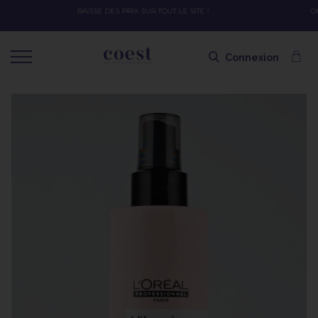
OFFRE SPÉCIALE SOLAIRE SKEYMZEE ! SOIN HYDRATANT + SPRAY + SHAMPOING
SHAMPOING OFFERT AVEC LE CODE SOLAIRE
Connexion