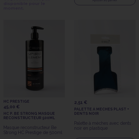
Professionnel
Ajouter au panier
disponible pour le
moment.
HC PRESTIGE
2,51 €
45,00 €
PALETTE A MECHES PLAST +
HC P. BE STRONG MASQUE
DENTS NOIR
RECONSTRUCTEUR 500ML
Palette à mèches avec dents
Masque reconstructeur Be
noir en plastique
Strong HC Prestige de 500ml