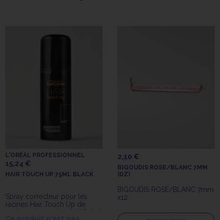
L'ORÉAL PROFESSIONNEL
2,10 €
15,24 €
BIGOUDIS ROSE/BLANC 7MM
HAIR TOUCH UP 75ML BLACK
(DZ)
BIGOUDIS ROSE/BLANC 7mm
Spray correcteur pour les
x12
racines Hair Touch Up de
75ml couleur noire de L'Oréal
Ce produit n'est pas